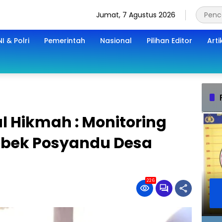
Jumat, 7 Agustus 2026
I & Polri
Pemerintah
Nasional
Pilihan Editor
Arti
l Hikmah : Monitoring
ebek Posyandu Desa
226