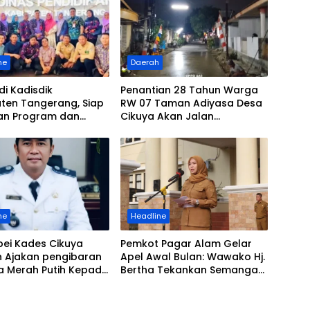
ne
Daerah
di Kadisdik
Penantian 28 Tahun Warga
ten Tangerang, Siap
RW 07 Taman Adiyasa Desa
kan Program dan
Cikuya Akan Jalan
an Pendidikan
Betonisasi Kini Terealisasi
ne
Headline
pei Kades Cikuya
Pemkot Pagar Alam Gelar
n Ajakan pengibaran
Apel Awal Bulan: Wawako Hj.
a Merah Putih Kepada
Bertha Tekankan Semangat
ya Baik di
Kemerdekaan dan Apresiasi
pungan dan
Purna Tugas ASN
ahan