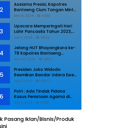
Assiama Presisi, Kapolres
2
Bantaeng Cium Tangan Minta
di Doakan.
Mei 19, 2024
6730
Upacara Memperingati Hari
3
Lahir Pancasila Tahun 2023,
Wakapolres Lampung Utara
Juni 1, 2023
6632
Bacakan Amanat Kepala BPIP
RI.
Jelang HUT Bhayangkara ke-
4
78 Kapolres Bantaeng
Resmikan Sumur Bor di Desa
Juni 25, 2024
6154
Kaloling Bantaeng
Presiden Joko Widodo
5
Resmikan Bandar Udara Ewer
di Asmat
Juli 6, 2023
6057
Polri : Ada Tindak Pidana
6
Kasus Penistaan Agama di
Ponpes Al Zaytun
Juli 4, 2023
5699
k Pasang Iklan/Bisnis/Produk
sini