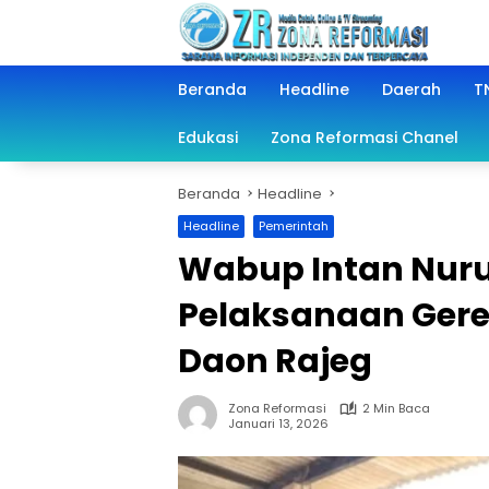
Langsung
ke
konten
Beranda
Headline
Daerah
TN
Edukasi
Zona Reformasi Chanel
Beranda
Headline
Headline
Pemerintah
Wabup Intan Nuru
Pelaksanaan Ger
Daon Rajeg
Zona Reformasi
2 Min Baca
Januari 13, 2026