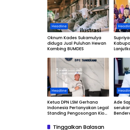
Headline
Headli
Oknum Kades Sukamulya
Supriya
diduga Jual Puluhan Hewan
Kabupa
Kambing BUMDES
Lanjut
Kemaju
Headline
Headli
Ketua DPN LSM Gerhana
Ade Sa
Indonesia Pertanyakan Legal
seruka
Standing Pengosongan Kios
Bender
Pedagang di Stasiun
Wargan
Tigaraksa
Perkam
Tinggalkan Balasan
Perum