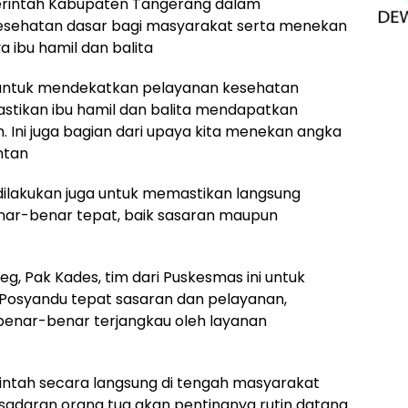
erintah Kabupaten Tangerang dalam
kesehatan dasar bagi masyarakat serta menekan
 ibu hamil dan balita
n untuk mendekatkan pelayanan kesehatan
tikan ibu hamil dan balita mendapatkan
 Ini juga bagian dari upaya kita menekan angka
ntan
ilakukan juga untuk memastikan langsung
ar-benar tepat, baik sasaran maupun
g, Pak Kades, tim dari Puskesmas ini untuk
osyandu tepat sasaran dan pelayanan,
benar-benar terjangkau oleh layanan
ntah secara langsung di tengah masyarakat
adaran orang tua akan pentingnya rutin datang