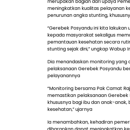
merupakan bagian dari upaya Pem
meningkatkan kualitas pelayanan 
penurunan angka stunting, khususnya
“Gerebek Posyandu ini kita lakuka
kepada masyarakat sekaligus memas
pemantauan kesehatan secara rutin.
stunting sejak dini,” ungkap Wabup I
Dia menandaskan monitoring yang d
pelaksanaan Gerebek Posyandu ben
pelayanannya
“Monitoring bersama Pak Camat Raje
memastikan pelaksanaan Gerebek P
khususnya bagi ibu dan anak-anak, 
kesehatan,” ujarnya
Ia menambahkan, kehadiran pemeri
diharapkan dapat meningkatkan kes