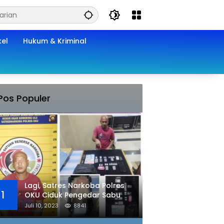
kel
Hukum & Kriminal
Pos Populer
Lagi, Satres Narkoba Polres
1
OKU Ciduk Pengedar Sabu
Juli 10, 2023
8841