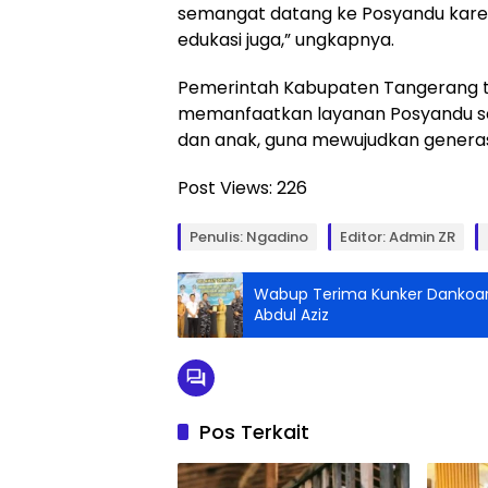
semangat datang ke Posyandu kare
edukasi juga,” ungkapnya.
Pemerintah Kabupaten Tangerang t
memanfaatkan layanan Posyandu se
dan anak, guna mewujudkan generasi
Post Views:
226
Penulis: Ngadino
Editor: Admin ZR
Wabup Terima Kunker Dankoar
Abdul Aziz
Pos Terkait