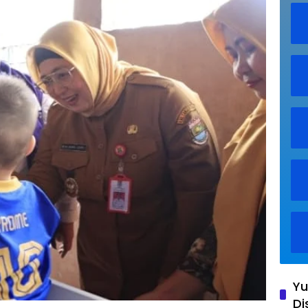
Yu
Di