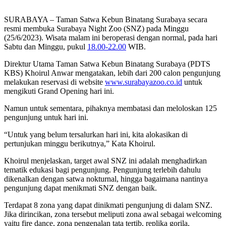
SURABAYA – Taman Satwa Kebun Binatang Surabaya secara
resmi membuka Surabaya Night Zoo (SNZ) pada Minggu
(25/6/2023). Wisata malam ini beroperasi dengan normal, pada hari
Sabtu dan Minggu, pukul
18.00-22.00
WIB.
Direktur Utama Taman Satwa Kebun Binatang Surabaya (PDTS
KBS) Khoirul Anwar mengatakan, lebih dari 200 calon pengunjung
melakukan reservasi di website
www.surabayazoo.co.id
untuk
mengikuti Grand Opening hari ini.
Namun untuk sementara, pihaknya membatasi dan meloloskan 125
pengunjung untuk hari ini.
“Untuk yang belum tersalurkan hari ini, kita alokasikan di
pertunjukan minggu berikutnya,” Kata Khoirul.
Khoirul menjelaskan, target awal SNZ ini adalah menghadirkan
tematik edukasi bagi pengunjung. Pengunjung terlebih dahulu
dikenalkan dengan satwa nokturnal, hingga bagaimana nantinya
pengunjung dapat menikmati SNZ dengan baik.
Terdapat 8 zona yang dapat dinikmati pengunjung di dalam SNZ.
Jika dirincikan, zona tersebut meliputi zona awal sebagai welcoming
yaitu fire dance, zona pengenalan tata tertib, replika gorila,