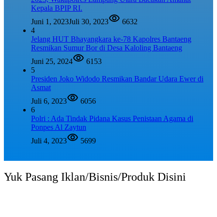
Kepala BPIP RI.
Juni 1, 2023
Juli 30, 2023
6632
4
Jelang HUT Bhayangkara ke-78 Kapolres Bantaeng
Resmikan Sumur Bor di Desa Kaloling Bantaeng
Juni 25, 2024
6153
5
Presiden Joko Widodo Resmikan Bandar Udara Ewer di
Asmat
Juli 6, 2023
6056
6
Polri : Ada Tindak Pidana Kasus Penistaan Agama di
Ponpes Al Zaytun
Juli 4, 2023
5699
Yuk Pasang Iklan/Bisnis/Produk Disini