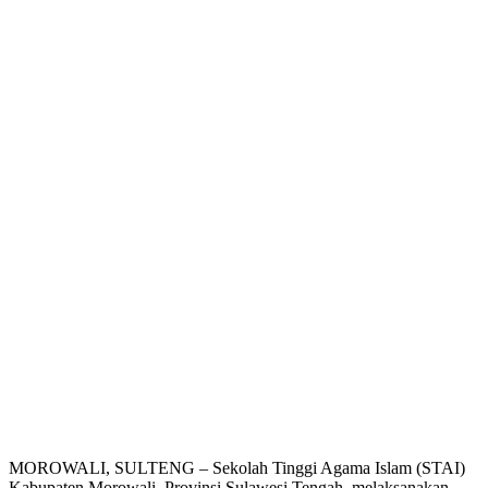
MOROWALI, SULTENG – Sekolah Tinggi Agama Islam (STAI)
Kabupaten Morowali, Provinsi Sulawesi Tengah, melaksanakan