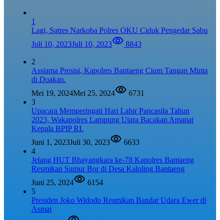
1
Lagi, Satres Narkoba Polres OKU Ciduk Pengedar Sabu
Juli 10, 2023
Juli 10, 2023
8843
2
Assiama Presisi, Kapolres Bantaeng Cium Tangan Minta
di Doakan.
Mei 19, 2024
Mei 25, 2024
6731
3
Upacara Memperingati Hari Lahir Pancasila Tahun
2023, Wakapolres Lampung Utara Bacakan Amanat
Kepala BPIP RI.
Juni 1, 2023
Juli 30, 2023
6633
4
Jelang HUT Bhayangkara ke-78 Kapolres Bantaeng
Resmikan Sumur Bor di Desa Kaloling Bantaeng
Juni 25, 2024
6154
5
Presiden Joko Widodo Resmikan Bandar Udara Ewer di
Asmat