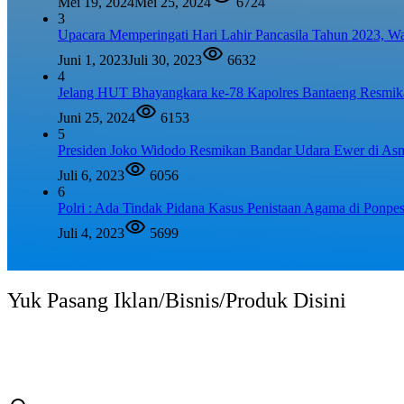
Mei 19, 2024
Mei 25, 2024
6724
3
Upacara Memperingati Hari Lahir Pancasila Tahun 2023, 
Juni 1, 2023
Juli 30, 2023
6632
4
Jelang HUT Bhayangkara ke-78 Kapolres Bantaeng Resmika
Juni 25, 2024
6153
5
Presiden Joko Widodo Resmikan Bandar Udara Ewer di As
Juli 6, 2023
6056
6
Polri : Ada Tindak Pidana Kasus Penistaan Agama di Ponpe
Juli 4, 2023
5699
Yuk Pasang Iklan/Bisnis/Produk Disini