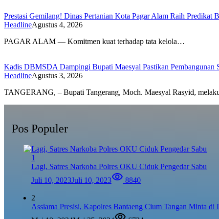
Prestasi Gemilang! Dinas Pertanian Kota Pagar Alam Raih Predikat
Headline
Agustus 4, 2026
PAGAR ALAM — Komitmen kuat terhadap tata kelola…
Kadis DBMSDA Dampingi Bupati Maesyal Pastikan Pembangunan Sesu
Headline
Agustus 3, 2026
TANGERANG, – Bupati Tangerang, Moch. Maesyal Rasyid, mela
Pos Populer
1
Lagi, Satres Narkoba Polres OKU Ciduk Pengedar Sabu
Juli 10, 2023
Juli 10, 2023
8840
2
Assiama Presisi, Kapolres Bantaeng Cium Tangan Minta di