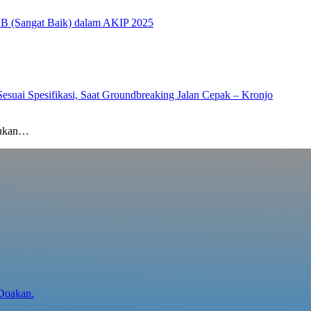
 BB (Sangat Baik) dalam AKIP 2025
ai Spesifikasi, Saat Groundbreaking Jalan Cepak – Kronjo
kukan…
 Doakan.