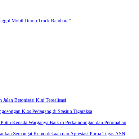
nggol Mobil Dump Truck Batubara”
lan Betonisasi Kini Terealisasi
gosongan Kios Pedagang di Stasiun Tigaraksa
h Putih Kepada Warganya Baik di Perkampungan dan Perumahan
kankan Semangat Kemerdekaan dan Apresiasi Purna Tugas ASN