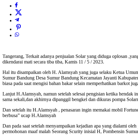
Tangerang, Terkait adanya penjualan Solar yang diduga oplosan ,ya
dikendarai mati secara tiba tiba, Kamis 11 / 5 / 2023.
Hal itu disampaikan oleh H. Alamsyah yang juga selaku Ketua Umum 
Sumur Bandung Desa Sumur Bandung Kecamatan Jayanti Kabupaten Tan
biasa pada saat mengisi bahan bakar selain memperhatikan barkot jug
Lanjut H.Alamsyah, namun setelah selesai pengisian ketika hendak i
sama sekali,dan akhirnya dipanggil bengkel dan dikuras pompa Solarn
Dan setelah itu H.Alamsyah , penasaran ingin memakai mobil Fortuner
berbusa” ucap H.Alamsyah
Dan pada saat setelah menyampaikan kejadian apa yang dialami ole
permohonan maaf malah Seorang Scurity inisial H, Pombensin Sumur Ba