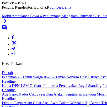
Post Views:
971
Penulis: Reno
Editor: Editor ZR
Sumber Berita
Mobil Ambulance Bawa 4 Penumpang Mengalami Ringsek “Usai Se
Pos Terkait
Daerah
Penantian 28 Tahun Warga RW 07 Taman Adiyasa Desa Cikuya Akan Ja
Headline
Ketua DPN LSM Gerhana Indonesia Pertanyakan Legal Standing Pen
Headline
Ade Sapei Kades Cikuya serukan Ajakan pengibaran Bendera Mera
Headline
Pemkot Pagar Alam Gelar Apel Awal Bulan: Wawako Hj. Bertha Te