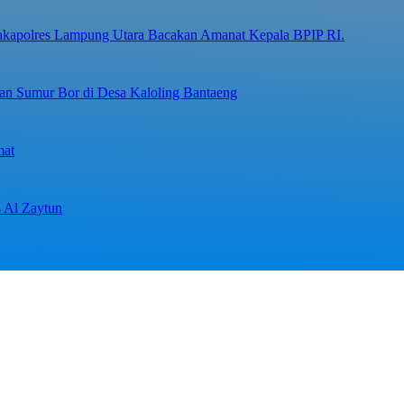
Wakapolres Lampung Utara Bacakan Amanat Kepala BPIP RI.
n Sumur Bor di Desa Kaloling Bantaeng
mat
s Al Zaytun