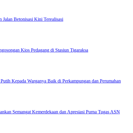
lan Betonisasi Kini Terealisasi
gosongan Kios Pedagang di Stasiun Tigaraksa
h Putih Kepada Warganya Baik di Perkampungan dan Perumahan
kankan Semangat Kemerdekaan dan Apresiasi Purna Tugas ASN