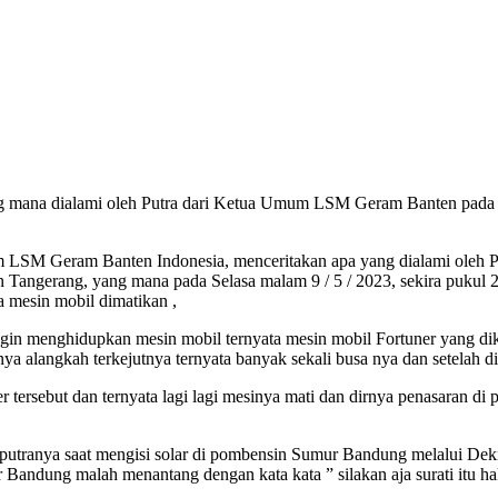
ng mana dialami oleh Putra dari Ketua Umum LSM Geram Banten pada sa
LSM Geram Banten Indonesia, menceritakan apa yang dialami oleh Put
gerang, yang mana pada Selasa malam 9 / 5 / 2023, sekira pukul 21
a mesin mobil dimatikan ,
ngin menghidupkan mesin mobil ternyata mesin mobil Fortuner yang dik
ya alangkah terkejutnya ternyata banyak sekali busa nya dan setelah di
 tersebut dan ternyata lagi lagi mesinya mati dan dirnya penasaran d
h putranya saat mengisi solar di pombensin Sumur Bandung melalui De
ndung malah menantang dengan kata kata ” silakan aja surati itu hak 