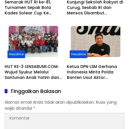
Semarak HUT RI ke-81,
Kunjungi Sekolah Rakyat di
Turnamen Sepak Bola
Curug, Seskab RI dan
Kades Solear Cup Ke
Mensos Disambut
V.Resmi Bergulir di Ikuti 20
Gubernur Banten dan
Tim di Lapangan Pasir
Bupati Tangerang
Kiang
Headline
Headline
HUT KE-3 LENSABUMI.COM:
Ketua DPN LSM Gerhana
Wujud Syukur Melalui
Indonesia Minta Polda
Santunan Anak Yatim dan
Banten Usut Aktor
Seminar Peningkatan
Intelektual Demo Minta
Kapasitas Jurnalistik
Jatah Limbah PEMI
Tinggalkan Balasan
Alamat email Anda tidak akan dipublikasikan.
Ruas yang
wajib ditandai
*