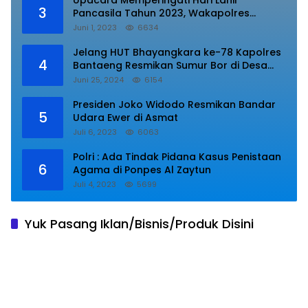
Upacara Memperingati Hari Lahir
3
Pancasila Tahun 2023, Wakapolres
Lampung Utara Bacakan Amanat Kepala
Juni 1, 2023
6634
BPIP RI.
Jelang HUT Bhayangkara ke-78 Kapolres
4
Bantaeng Resmikan Sumur Bor di Desa
Kaloling Bantaeng
Juni 25, 2024
6154
Presiden Joko Widodo Resmikan Bandar
5
Udara Ewer di Asmat
Juli 6, 2023
6063
Polri : Ada Tindak Pidana Kasus Penistaan
6
Agama di Ponpes Al Zaytun
Juli 4, 2023
5699
Yuk Pasang Iklan/Bisnis/Produk Disini