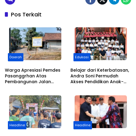
Pos Terkait
Daerah
Edukasi
Warga Apresiasi Pemdes
Belajar dari Keterbatasan,
Pasanggrhan Atas
Andra Soni Permudah
Pembangunan Jalan
Akses Pendidikan Anak-
Kampung Bojong
anak di Banten
Headline
Headline