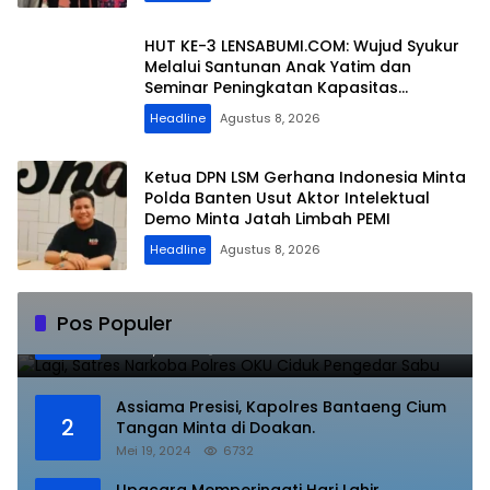
HUT KE-3 LENSABUMI.COM: Wujud Syukur
Melalui Santunan Anak Yatim dan
Seminar Peningkatan Kapasitas
Jurnalistik
Headline
Agustus 8, 2026
Ketua DPN LSM Gerhana Indonesia Minta
Polda Banten Usut Aktor Intelektual
Demo Minta Jatah Limbah PEMI
Headline
Agustus 8, 2026
Lagi, Satres Narkoba Polres OKU Ciduk
Pos Populer
1
Pengedar Sabu
Juli 10, 2023
8847
Assiama Presisi, Kapolres Bantaeng Cium
2
Tangan Minta di Doakan.
Mei 19, 2024
6732