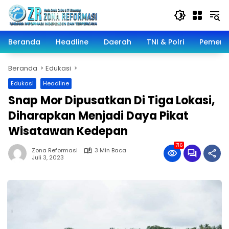
Langsung
ke
konten
Beranda
Headline
Daerah
TNI & Polri
Pemeri
Beranda
Edukasi
Edukasi
Headline
Snap Mor Dipusatkan Di Tiga Lokasi,
Diharapkan Menjadi Daya Pikat
Wisatawan Kedepan
716
Zona Reformasi
3 Min Baca
Juli 3, 2023