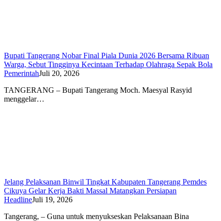
Bupati Tangerang Nobar Final Piala Dunia 2026 Bersama Ribuan
Warga, Sebut Tingginya Kecintaan Terhadap Olahraga Sepak Bola
Pemerintah
Juli 20, 2026
TANGERANG – Bupati Tangerang Moch. Maesyal Rasyid
menggelar…
Jelang Pelaksanan Binwil Tingkat Kabupaten Tangerang Pemdes
Cikuya Gelar Kerja Bakti Massal Matangkan Persiapan
Headline
Juli 19, 2026
Tangerang, – Guna untuk menyukseskan Pelaksanaan Bina