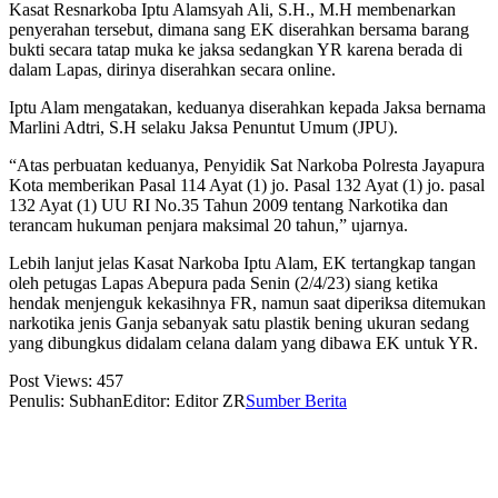
Kasat Resnarkoba Iptu Alamsyah Ali, S.H., M.H membenarkan
penyerahan tersebut, dimana sang EK diserahkan bersama barang
bukti secara tatap muka ke jaksa sedangkan YR karena berada di
dalam Lapas, dirinya diserahkan secara online.
Iptu Alam mengatakan, keduanya diserahkan kepada Jaksa bernama
Marlini Adtri, S.H selaku Jaksa Penuntut Umum (JPU).
“Atas perbuatan keduanya, Penyidik Sat Narkoba Polresta Jayapura
Kota memberikan Pasal 114 Ayat (1) jo. Pasal 132 Ayat (1) jo. pasal
132 Ayat (1) UU RI No.35 Tahun 2009 tentang Narkotika dan
terancam hukuman penjara maksimal 20 tahun,” ujarnya.
Lebih lanjut jelas Kasat Narkoba Iptu Alam, EK tertangkap tangan
oleh petugas Lapas Abepura pada Senin (2/4/23) siang ketika
hendak menjenguk kekasihnya FR, namun saat diperiksa ditemukan
narkotika jenis Ganja sebanyak satu plastik bening ukuran sedang
yang dibungkus didalam celana dalam yang dibawa EK untuk YR.
Post Views:
457
Penulis: Subhan
Editor: Editor ZR
Sumber Berita