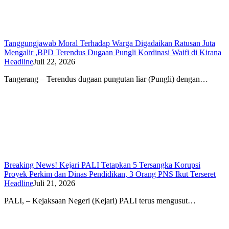
Tanggungjawab Moral Terhadap Warga Digadaikan Ratusan Juta
Mengalir ,BPD Terendus Dugaan Pungli Kordinasi Waifi di Kirana
Headline
Juli 22, 2026
Tangerang – Terendus dugaan pungutan liar (Pungli) dengan…
Breaking News! Kejari PALI Tetapkan 5 Tersangka Korupsi
Proyek Perkim dan Dinas Pendidikan, 3 Orang PNS Ikut Terseret
Headline
Juli 21, 2026
PALI, – Kejaksaan Negeri (Kejari) PALI terus mengusut…