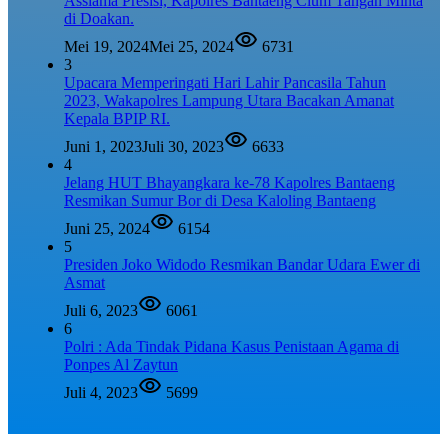
Assiama Presisi, Kapolres Bantaeng Cium Tangan Minta
di Doakan.
Mei 19, 2024
Mei 25, 2024
6731
3
Upacara Memperingati Hari Lahir Pancasila Tahun
2023, Wakapolres Lampung Utara Bacakan Amanat
Kepala BPIP RI.
Juni 1, 2023
Juli 30, 2023
6633
4
Jelang HUT Bhayangkara ke-78 Kapolres Bantaeng
Resmikan Sumur Bor di Desa Kaloling Bantaeng
Juni 25, 2024
6154
5
Presiden Joko Widodo Resmikan Bandar Udara Ewer di
Asmat
Juli 6, 2023
6061
6
Polri : Ada Tindak Pidana Kasus Penistaan Agama di
Ponpes Al Zaytun
Juli 4, 2023
5699