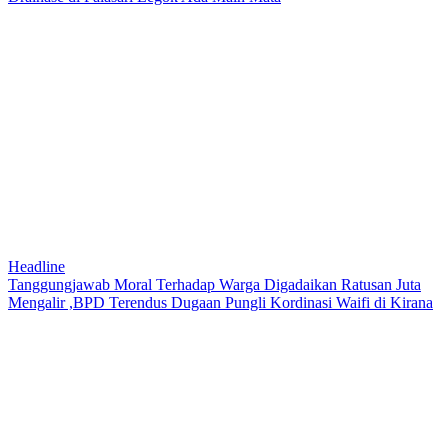
Headline
Tanggungjawab Moral Terhadap Warga Digadaikan Ratusan Juta
Mengalir ,BPD Terendus Dugaan Pungli Kordinasi Waifi di Kirana