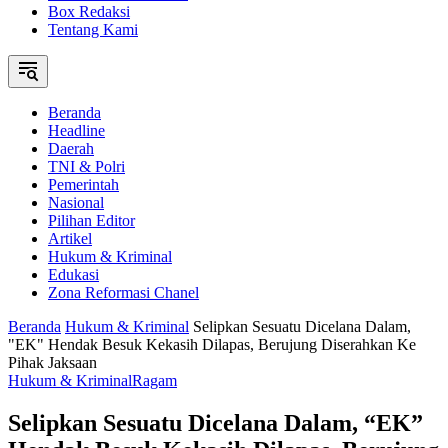
Box Redaksi
Tentang Kami
Beranda
Headline
Daerah
TNI & Polri
Pemerintah
Nasional
Pilihan Editor
Artikel
Hukum & Kriminal
Edukasi
Zona Reformasi Chanel
Beranda
Hukum & Kriminal
Selipkan Sesuatu Dicelana Dalam,
"EK" Hendak Besuk Kekasih Dilapas, Berujung Diserahkan Ke
Pihak Jaksaan
Hukum & Kriminal
Ragam
Selipkan Sesuatu Dicelana Dalam, “EK”