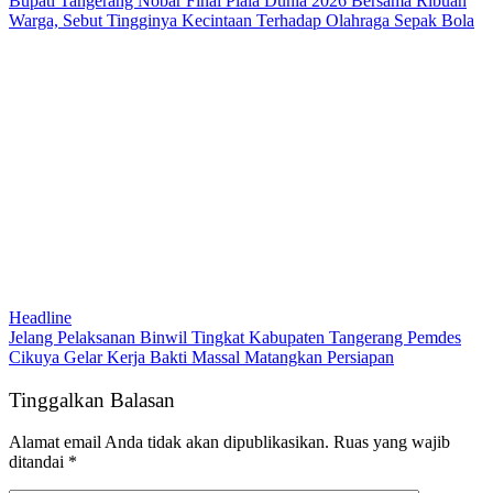
Bupati Tangerang Nobar Final Piala Dunia 2026 Bersama Ribuan
Warga, Sebut Tingginya Kecintaan Terhadap Olahraga Sepak Bola
Headline
Jelang Pelaksanan Binwil Tingkat Kabupaten Tangerang Pemdes
Cikuya Gelar Kerja Bakti Massal Matangkan Persiapan
Tinggalkan Balasan
Alamat email Anda tidak akan dipublikasikan.
Ruas yang wajib
ditandai
*