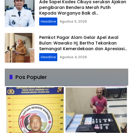
Ade Sapei Kades Cikuya serukan Ajakan
pengibaran Bendera Merah Putih
Kepada Warganya Baik di
Perkampungan dan Perumahan
Headline
Agustus 5, 2026
Pemkot Pagar Alam Gelar Apel Awal
Bulan: Wawako Hj. Bertha Tekankan
Semangat Kemerdekaan dan Apresiasi
Purna Tugas ASN
Headline
Agustus 4, 2026
Pos Populer