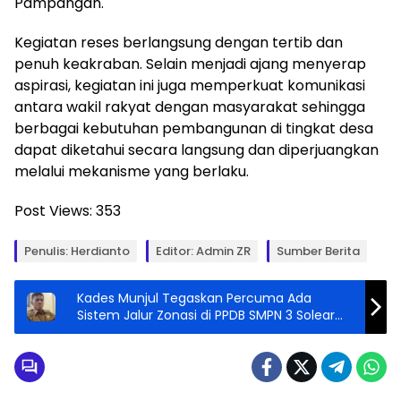
Pampangan.
Kegiatan reses berlangsung dengan tertib dan
penuh keakraban. Selain menjadi ajang menyerap
aspirasi, kegiatan ini juga memperkuat komunikasi
antara wakil rakyat dengan masyarakat sehingga
berbagai kebutuhan pembangunan di tingkat desa
dapat diketahui secara langsung dan diperjuangkan
melalui mekanisme yang berlaku.
Post Views:
353
Penulis: Herdianto
Editor: Admin ZR
Sumber Berita
Kades Munjul Tegaskan Percuma Ada
Sistem Jalur Zonasi di PPDB SMPN 3 Solear
Warganya Tak Semua Masuk