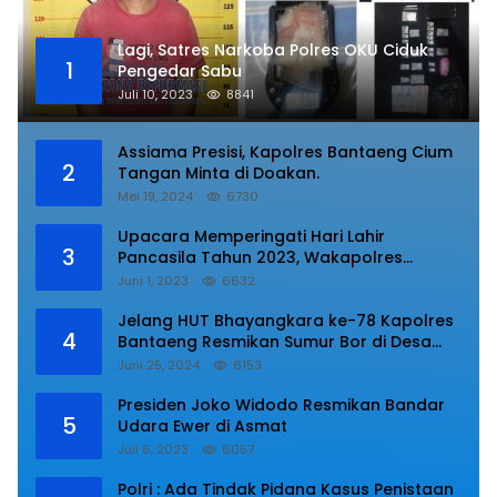
Lagi, Satres Narkoba Polres OKU Ciduk
1
Pengedar Sabu
Juli 10, 2023
8841
Assiama Presisi, Kapolres Bantaeng Cium
2
Tangan Minta di Doakan.
Mei 19, 2024
6730
Upacara Memperingati Hari Lahir
3
Pancasila Tahun 2023, Wakapolres
Lampung Utara Bacakan Amanat Kepala
Juni 1, 2023
6632
BPIP RI.
Jelang HUT Bhayangkara ke-78 Kapolres
4
Bantaeng Resmikan Sumur Bor di Desa
Kaloling Bantaeng
Juni 25, 2024
6153
Presiden Joko Widodo Resmikan Bandar
5
Udara Ewer di Asmat
Juli 6, 2023
6057
Polri : Ada Tindak Pidana Kasus Penistaan