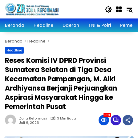
Langsung
ke
konten
Beranda
Headline
Daerah
TNI & Polri
Pemeri
Beranda
Headline
Headline
Reses Komisi IV DPRD Provinsi
Sumatera Selatan di Tiga Desa
Kecamatan Pampangan, M. Alki
Ardhiyansa Berjanji Perjuangkan
Aspirasi Masyarakat Hingga ke
Pemerintah Pusat
353
Zona Reformasi
3 Min Baca
Juli 6, 2026