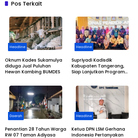
Pos Terkait
Headline
Headline
Oknum Kades Sukamulya
Supriyadi Kadisdik
diduga Jual Puluhan
Kabupaten Tangerang,
Hewan Kambing BUMDES
Siap Lanjutkan Program
dan Kemajuan Pendidikan
Daerah
Headline
Penantian 28 Tahun Warga
Ketua DPN LSM Gerhana
RW 07 Taman Adiyasa
Indonesia Pertanyakan