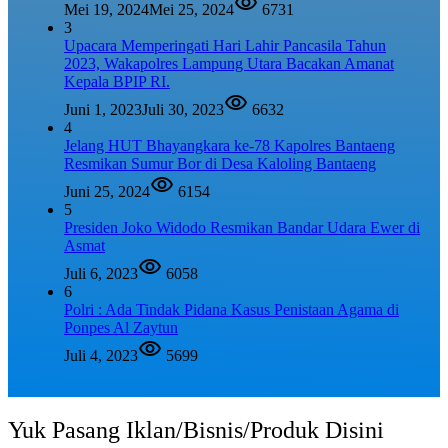
Mei 19, 2024
Mei 25, 2024
6731
3
Upacara Memperingati Hari Lahir Pancasila Tahun
2023, Wakapolres Lampung Utara Bacakan Amanat
Kepala BPIP RI.
Juni 1, 2023
Juli 30, 2023
6632
4
Jelang HUT Bhayangkara ke-78 Kapolres Bantaeng
Resmikan Sumur Bor di Desa Kaloling Bantaeng
Juni 25, 2024
6154
5
Presiden Joko Widodo Resmikan Bandar Udara Ewer di
Asmat
Juli 6, 2023
6058
6
Polri : Ada Tindak Pidana Kasus Penistaan Agama di
Ponpes Al Zaytun
Juli 4, 2023
5699
Yuk Pasang Iklan/Bisnis/Produk Disini