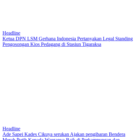
Headline
Ketua DPN LSM Gerhana Indonesia Pertanyakan Legal Standing
Pengosongan Kios Pedagang di Stasiun Tigaraksa
Headline
Ade Sapei Kades Cikuya serukan Ajakan pengibaran Bendera
Merah Putih Kepada Warganya Baik di Perkampungan dan