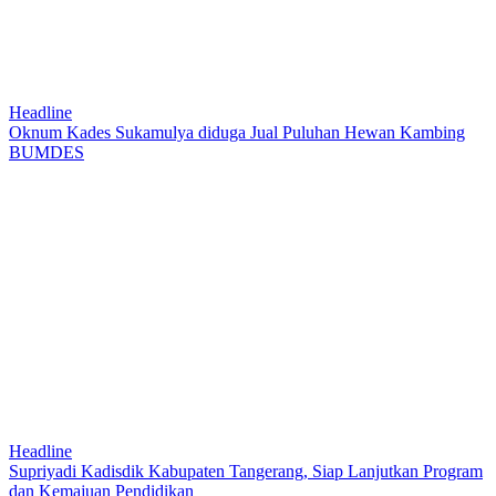
Headline
Oknum Kades Sukamulya diduga Jual Puluhan Hewan Kambing
BUMDES
Headline
Supriyadi Kadisdik Kabupaten Tangerang, Siap Lanjutkan Program
dan Kemajuan Pendidikan