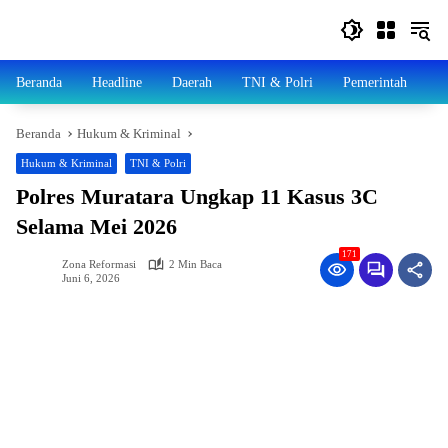
Langsung
ke
konten
Beranda
Headline
Daerah
TNI & Polri
Pemerintah
N
Beranda
Hukum & Kriminal
Hukum & Kriminal
TNI & Polri
Polres Muratara Ungkap 11 Kasus 3C
Selama Mei 2026
171
Zona Reformasi
2 Min Baca
Juni 6, 2026