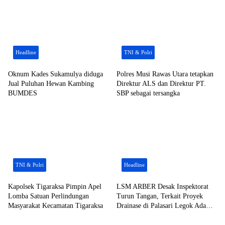
Headline
TNI & Polri
Oknum Kades Sukamulya diduga
Polres Musi Rawas Utara tetapkan
Jual Puluhan Hewan Kambing
Direktur ALS dan Direktur PT.
BUMDES
SBP sebagai tersangka
TNI & Polri
Headline
Kapolsek Tigaraksa Pimpin Apel
LSM ARBER Desak Inspektorat
Lomba Satuan Perlindungan
Turun Tangan, Terkait Proyek
Masyarakat Kecamatan Tigaraksa
Drainase di Palasari Legok Ada
Main Mata