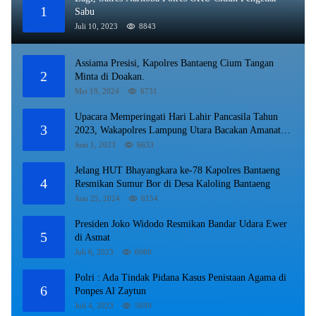
1
Sabu
Juli 10, 2023
8843
Assiama Presisi, Kapolres Bantaeng Cium Tangan
2
Minta di Doakan.
Mei 19, 2024
6731
Upacara Memperingati Hari Lahir Pancasila Tahun
3
2023, Wakapolres Lampung Utara Bacakan Amanat
Kepala BPIP RI.
Juni 1, 2023
6633
Jelang HUT Bhayangkara ke-78 Kapolres Bantaeng
4
Resmikan Sumur Bor di Desa Kaloling Bantaeng
Juni 25, 2024
6154
Presiden Joko Widodo Resmikan Bandar Udara Ewer
5
di Asmat
Juli 6, 2023
6060
Polri : Ada Tindak Pidana Kasus Penistaan Agama di
6
Ponpes Al Zaytun
Juli 4, 2023
5699