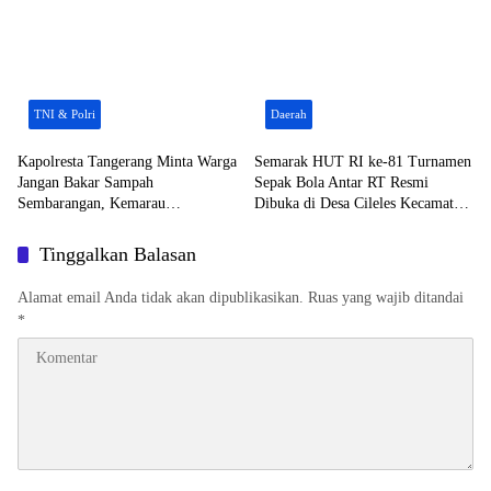
TNI & Polri
Daerah
Kapolresta Tangerang Minta Warga
Semarak HUT RI ke-81 Turnamen
Jangan Bakar Sampah
Sepak Bola Antar RT Resmi
Sembarangan, Kemarau
Dibuka di Desa Cileles Kecamatan
Tingkatkan Resiko Kebakaran
Tigaraksa di Ikuti 20 RT
Tinggalkan Balasan
Alamat email Anda tidak akan dipublikasikan.
Ruas yang wajib ditandai
*