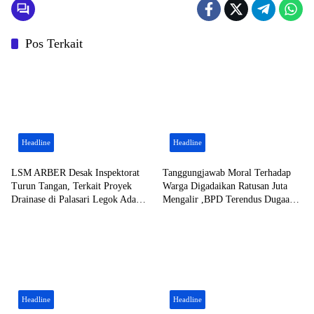
Pos Terkait
Headline
Headline
LSM ARBER Desak Inspektorat
Tanggungjawab Moral Terhadap
Turun Tangan, Terkait Proyek
Warga Digadaikan Ratusan Juta
Drainase di Palasari Legok Ada
Mengalir ,BPD Terendus Dugaan
Main Mata
Pungli Kordinasi Waifi di Kirana
Headline
Headline