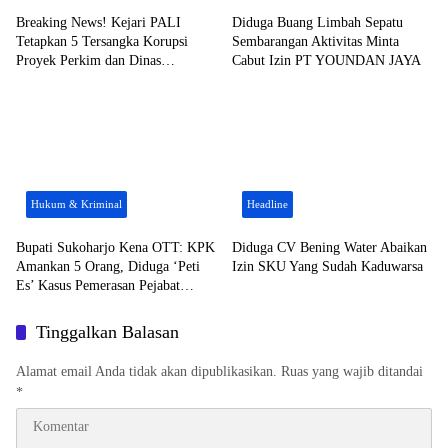
Breaking News! Kejari PALI
Diduga Buang Limbah Sepatu
Tetapkan 5 Tersangka Korupsi
Sembarangan Aktivitas Minta
Proyek Perkim dan Dinas
Cabut Izin PT YOUNDAN JAYA
Pendidikan, 3 Orang PNS Ikut
Terseret
Hukum & Kriminal
Headline
​Bupati Sukoharjo Kena OTT: KPK
Diduga CV Bening Water Abaikan
Amankan 5 Orang, Diduga ‘Peti
Izin SKU Yang Sudah Kaduwarsa
Es’ Kasus Pemerasan Pejabat
Daerah
Tinggalkan Balasan
Alamat email Anda tidak akan dipublikasikan.
Ruas yang wajib ditandai
*