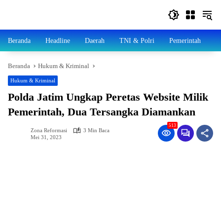
Langsung
ke
konten
Beranda
Headline
Daerah
TNI & Polri
Pemerintah
N
Beranda
Hukum & Kriminal
Hukum & Kriminal
Polda Jatim Ungkap Peretas Website Milik
Pemerintah, Dua Tersangka Diamankan
513
Zona Reformasi
3 Min Baca
Mei 31, 2023