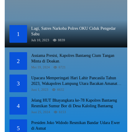
Lagi, Satres Narkoba Polres OKU Ciduk Pengedar
1
Sabu
Juli 10, 2023
8839
Assiama Presisi, Kapolres Bantaeng Cium Tangan
2
Minta di Doakan.
Mei 19, 2024
6721
Upacara Memperingati Hari Lahir Pancasila Tahun
3
2023, Wakapolres Lampung Utara Bacakan Amanat
Kepala BPIP RI.
Juni 1, 2023
6632
Jelang HUT Bhayangkara ke-78 Kapolres Bantaeng
4
Resmikan Sumur Bor di Desa Kaloling Bantaeng
Juni 25, 2024
6153
Presiden Joko Widodo Resmikan Bandar Udara Ewer
5
di Asmat