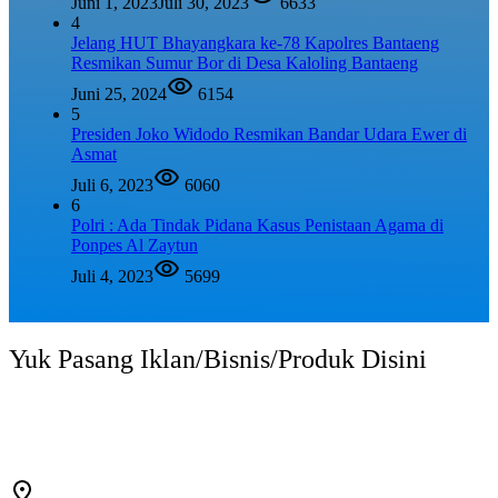
Juni 1, 2023
Juli 30, 2023
6633
4
Jelang HUT Bhayangkara ke-78 Kapolres Bantaeng
Resmikan Sumur Bor di Desa Kaloling Bantaeng
Juni 25, 2024
6154
5
Presiden Joko Widodo Resmikan Bandar Udara Ewer di
Asmat
Juli 6, 2023
6060
6
Polri : Ada Tindak Pidana Kasus Penistaan Agama di
Ponpes Al Zaytun
Juli 4, 2023
5699
Yuk Pasang Iklan/Bisnis/Produk Disini