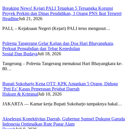
Breaking News! Kejari PALI Tetapkan 5 Tersangka Korupsi
Proyek Perkim dan Dinas Pendidikan, 3 Orang PNS Ikut Terseret
Headline
Juli 21, 2026
PALI, – Kejaksaan Negeri (Kejari) PALI terus mengusut…
Polresta Tangerang Gelar Kajian dan Doa Hari Bhayangkara,
Perkuat Pengabdian dan Tebar Kepedulian
Sosial Dan Budaya
Juli 18, 2026
Tangerang – Polresta Tangerang memaknai Hari Bhayangkara ke-
80…
​Bupati Sukoharjo Kena OTT: KPK Amankan 5 Orang, Diduga
‘Peti Es’ Kasus Pemerasan Pejabat Daerah
Hukum & Kriminal
Juli 10, 2026
​JAKARTA — Kamar kerja Bupati Sukoharjo tampaknya bakal…
​Akselerasi Konektivitas Daerah, Gubernur Sumsel Dukung Garuda
Indonesia Optimalkan Rute Pagar Alam