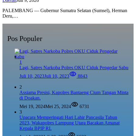
Daerah
Juli 9, 2026
PALEMBANG — Gubernur Sumatra Selatan (Sumsel), Herman
Deru,…
Pos Populer
1
Lagi, Satres Narkoba Polres OKU Ciduk Pengedar Sabu
Juli 10, 2023
Juli 10, 2023
8843
2
Assiama Presisi, Kapolres Bantaeng Cium Tangan Minta
di Doakan.
Mei 19, 2024
Mei 25, 2024
6731
3
Upacara Memperingati Hari Lahir Pancasila Tahun
2023, Wakapolres Lampung Utara Bacakan Amanat
Kepala BPIP RI.