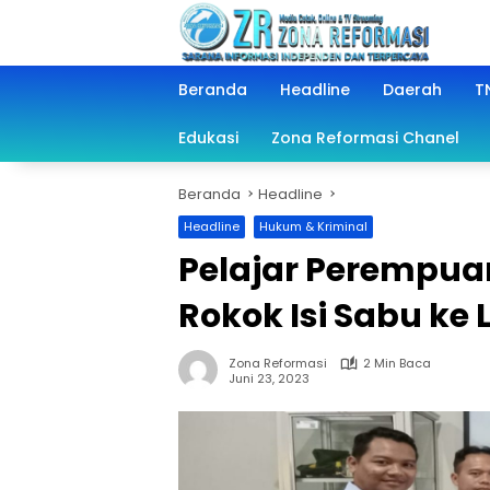
Langsung
ke
konten
Beranda
Headline
Daerah
TN
Edukasi
Zona Reformasi Chanel
Beranda
Headline
Headline
Hukum & Kriminal
Pelajar Perempua
Rokok Isi Sabu k
Zona Reformasi
2 Min Baca
Juni 23, 2023