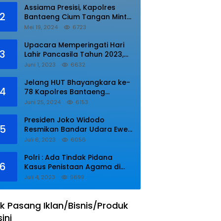
Assiama Presisi, Kapolres
2
Bantaeng Cium Tangan Minta
di Doakan.
Mei 19, 2024
6723
Upacara Memperingati Hari
3
Lahir Pancasila Tahun 2023,
Wakapolres Lampung Utara
Juni 1, 2023
6632
Bacakan Amanat Kepala BPIP
RI.
Jelang HUT Bhayangkara ke-
4
78 Kapolres Bantaeng
Resmikan Sumur Bor di Desa
Juni 25, 2024
6153
Kaloling Bantaeng
Presiden Joko Widodo
5
Resmikan Bandar Udara Ewer
di Asmat
Juli 6, 2023
6056
Polri : Ada Tindak Pidana
6
Kasus Penistaan Agama di
Ponpes Al Zaytun
Juli 4, 2023
5699
k Pasang Iklan/Bisnis/Produk
sini