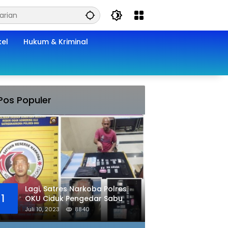
kel
Hukum & Kriminal
Pos Populer
Lagi, Satres Narkoba Polres
1
OKU Ciduk Pengedar Sabu
Juli 10, 2023
8840