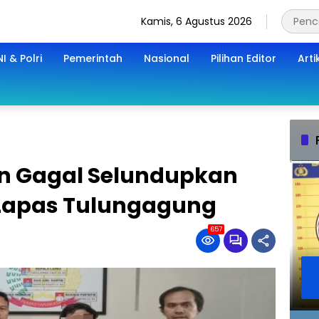
Kamis, 6 Agustus 2026
I & Polri
Pemerintah
Nasional
Pilihan Editor
Arti
n Gagal Selundupkan
e Lapas Tulungagung
657