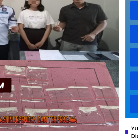
Yu
Di