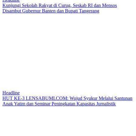
Kunjungi Sekolah Rakyat di Curug, Seskab RI dan Mensos
Disambut Gubernur Banten dan Bupati Tangerang
Headline
HUT KE-3 LENSABUMI.COM: Wujud Syukur Melalui Santunan
Anak Yatim dan Seminar Peningkatan Kapasitas Jurnalistik