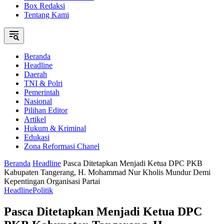
Box Redaksi
Tentang Kami
Beranda
Headline
Daerah
TNI & Polri
Pemerintah
Nasional
Pilihan Editor
Artikel
Hukum & Kriminal
Edukasi
Zona Reformasi Chanel
Beranda
Headline
Pasca Ditetapkan Menjadi Ketua DPC PKB
Kabupaten Tangerang, H. Mohammad Nur Kholis Mundur Demi
Kepentingan Organisasi Partai
Headline
Politik
Pasca Ditetapkan Menjadi Ketua DPC