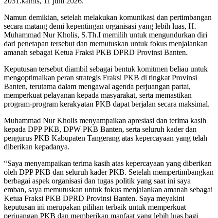
2031.kamis, 11 juni 2026.
Namun demikian, setelah melakukan komunikasi dan pertimbangan
secara matang demi kepentingan organisasi yang lebih luas, H.
Muhammad Nur Kholis, S.Th.I memilih untuk mengundurkan diri
dari penetapan tersebut dan memutuskan untuk fokus menjalankan
amanah sebagai Ketua Fraksi PKB DPRD Provinsi Banten.
Keputusan tersebut diambil sebagai bentuk komitmen beliau untuk
mengoptimalkan peran strategis Fraksi PKB di tingkat Provinsi
Banten, terutama dalam mengawal agenda perjuangan partai,
memperkuat pelayanan kepada masyarakat, serta memastikan
program-program kerakyatan PKB dapat berjalan secara maksimal.
Muhammad Nur Kholis menyampaikan apresiasi dan terima kasih
kepada DPP PKB, DPW PKB Banten, serta seluruh kader dan
pengurus PKB Kabupaten Tangerang atas kepercayaan yang telah
diberikan kepadanya.
“Saya menyampaikan terima kasih atas kepercayaan yang diberikan
oleh DPP PKB dan seluruh kader PKB. Setelah mempertimbangkan
berbagai aspek organisasi dan tugas politik yang saat ini saya
emban, saya memutuskan untuk fokus menjalankan amanah sebagai
Ketua Fraksi PKB DPRD Provinsi Banten. Saya meyakini
keputusan ini merupakan pilihan terbaik untuk memperkuat
perjuangan PKB dan memberikan manfaat yang lebih luas bagi