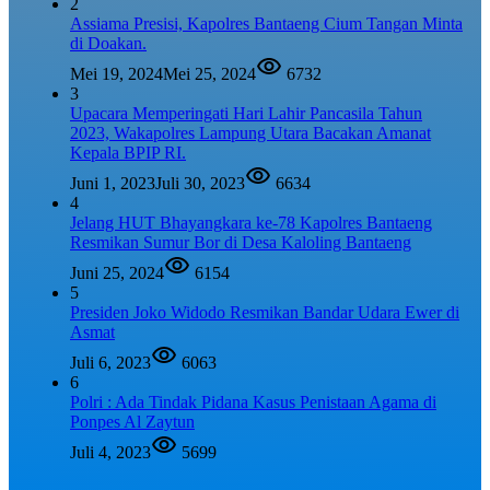
2
Assiama Presisi, Kapolres Bantaeng Cium Tangan Minta
di Doakan.
Mei 19, 2024
Mei 25, 2024
6732
3
Upacara Memperingati Hari Lahir Pancasila Tahun
2023, Wakapolres Lampung Utara Bacakan Amanat
Kepala BPIP RI.
Juni 1, 2023
Juli 30, 2023
6634
4
Jelang HUT Bhayangkara ke-78 Kapolres Bantaeng
Resmikan Sumur Bor di Desa Kaloling Bantaeng
Juni 25, 2024
6154
5
Presiden Joko Widodo Resmikan Bandar Udara Ewer di
Asmat
Juli 6, 2023
6063
6
Polri : Ada Tindak Pidana Kasus Penistaan Agama di
Ponpes Al Zaytun
Juli 4, 2023
5699