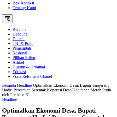
Box Redaksi
Tentang Kami
Beranda
Headline
Daerah
TNI & Polri
Pemerintah
Nasional
Pilihan Editor
Artikel
Hukum & Kriminal
Edukasi
Zona Reformasi Chanel
Beranda
Headline
Optimalkan Ekonomi Desa, Bupati Tangerang
Hadiri Peresmian Serentak Koperasi Desa/Kelurahan Merah Putih
oleh Presiden RI
Headline
Optimalkan Ekonomi Desa, Bupati