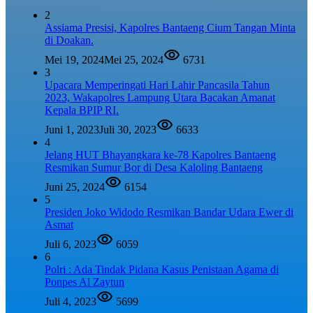
2
Assiama Presisi, Kapolres Bantaeng Cium Tangan Minta
di Doakan.
Mei 19, 2024
Mei 25, 2024
6731
3
Upacara Memperingati Hari Lahir Pancasila Tahun
2023, Wakapolres Lampung Utara Bacakan Amanat
Kepala BPIP RI.
Juni 1, 2023
Juli 30, 2023
6633
4
Jelang HUT Bhayangkara ke-78 Kapolres Bantaeng
Resmikan Sumur Bor di Desa Kaloling Bantaeng
Juni 25, 2024
6154
5
Presiden Joko Widodo Resmikan Bandar Udara Ewer di
Asmat
Juli 6, 2023
6059
6
Polri : Ada Tindak Pidana Kasus Penistaan Agama di
Ponpes Al Zaytun
Juli 4, 2023
5699