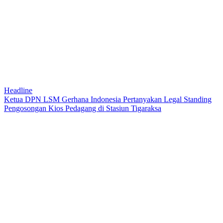
Headline
Ketua DPN LSM Gerhana Indonesia Pertanyakan Legal Standing
Pengosongan Kios Pedagang di Stasiun Tigaraksa