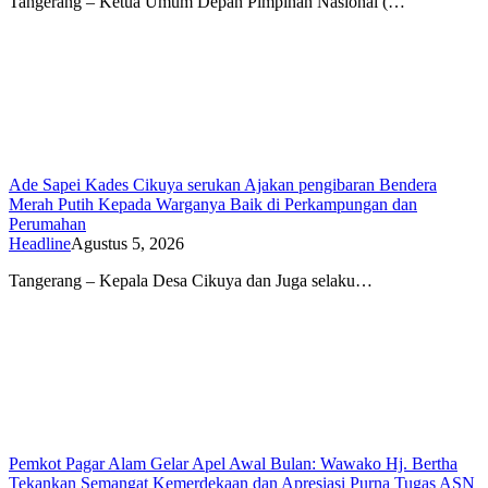
Tangerang – Ketua Umum Depan Pimpinan Nasional (…
Ade Sapei Kades Cikuya serukan Ajakan pengibaran Bendera
Merah Putih Kepada Warganya Baik di Perkampungan dan
Perumahan
Headline
Agustus 5, 2026
Tangerang – Kepala Desa Cikuya dan Juga selaku…
Pemkot Pagar Alam Gelar Apel Awal Bulan: Wawako Hj. Bertha
Tekankan Semangat Kemerdekaan dan Apresiasi Purna Tugas ASN