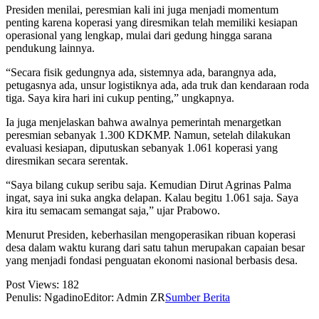
Presiden menilai, peresmian kali ini juga menjadi momentum
penting karena koperasi yang diresmikan telah memiliki kesiapan
operasional yang lengkap, mulai dari gedung hingga sarana
pendukung lainnya.
“Secara fisik gedungnya ada, sistemnya ada, barangnya ada,
petugasnya ada, unsur logistiknya ada, ada truk dan kendaraan roda
tiga. Saya kira hari ini cukup penting,” ungkapnya.
Ia juga menjelaskan bahwa awalnya pemerintah menargetkan
peresmian sebanyak 1.300 KDKMP. Namun, setelah dilakukan
evaluasi kesiapan, diputuskan sebanyak 1.061 koperasi yang
diresmikan secara serentak.
“Saya bilang cukup seribu saja. Kemudian Dirut Agrinas Palma
ingat, saya ini suka angka delapan. Kalau begitu 1.061 saja. Saya
kira itu semacam semangat saja,” ujar Prabowo.
Menurut Presiden, keberhasilan mengoperasikan ribuan koperasi
desa dalam waktu kurang dari satu tahun merupakan capaian besar
yang menjadi fondasi penguatan ekonomi nasional berbasis desa.
Post Views:
182
Penulis: Ngadino
Editor: Admin ZR
Sumber Berita