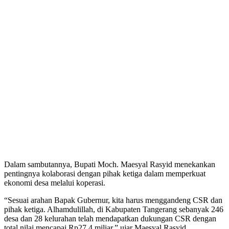
Dalam sambutannya, Bupati Moch. Maesyal Rasyid menekankan
pentingnya kolaborasi dengan pihak ketiga dalam memperkuat
ekonomi desa melalui koperasi.
“Sesuai arahan Bapak Gubernur, kita harus menggandeng CSR dan
pihak ketiga. Alhamdulillah, di Kabupaten Tangerang sebanyak 246
desa dan 28 kelurahan telah mendapatkan dukungan CSR dengan
total nilai mencapai Rp27,4 miliar,” ujar Maesyal Rasyid.