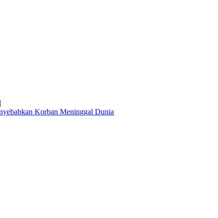
d
enyebabkan Korban Meninggal Dunia