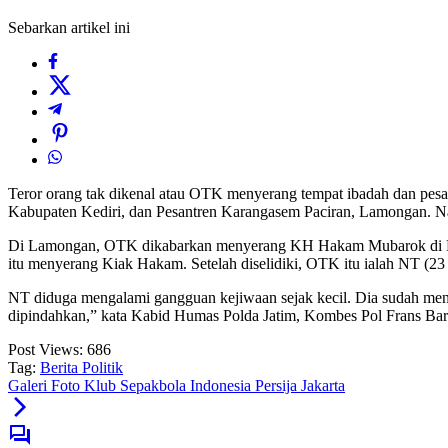
Sebarkan artikel ini
Teror orang tak dikenal atau OTK menyerang tempat ibadah dan pesant
Kabupaten Kediri, dan Pesantren Karangasem Paciran, Lamongan. Na
Di Lamongan, OTK dikabarkan menyerang KH Hakam Mubarok di Pes
itu menyerang Kiak Hakam. Setelah diselidiki, OTK itu ialah NT (23 
NT diduga mengalami gangguan kejiwaan sejak kecil. Dia sudah meni
dipindahkan,” kata Kabid Humas Polda Jatim, Kombes Pol Frans Bar
Post Views:
686
Tag:
Berita Politik
Galeri Foto Klub Sepakbola Indonesia Persija Jakarta