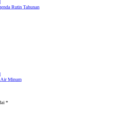
d
genda Rutin Tahunan
d
a Air Minum
dai
*