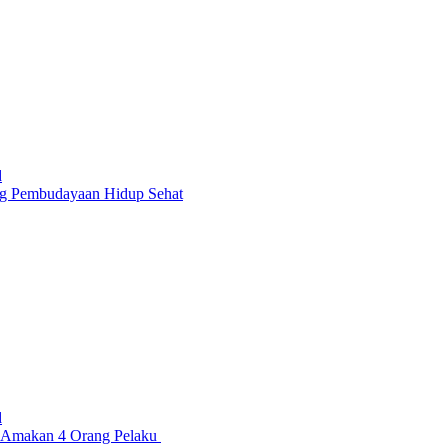
d
ring Pembudayaan Hidup Sehat
d
an Amakan 4 Orang Pelaku