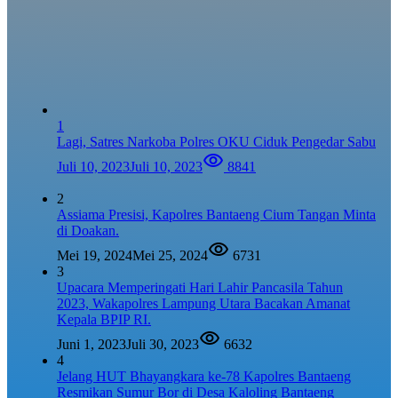
1
Lagi, Satres Narkoba Polres OKU Ciduk Pengedar Sabu
Juli 10, 2023
Juli 10, 2023
8841
2
Assiama Presisi, Kapolres Bantaeng Cium Tangan Minta
di Doakan.
Mei 19, 2024
Mei 25, 2024
6731
3
Upacara Memperingati Hari Lahir Pancasila Tahun
2023, Wakapolres Lampung Utara Bacakan Amanat
Kepala BPIP RI.
Juni 1, 2023
Juli 30, 2023
6632
4
Jelang HUT Bhayangkara ke-78 Kapolres Bantaeng
Resmikan Sumur Bor di Desa Kaloling Bantaeng