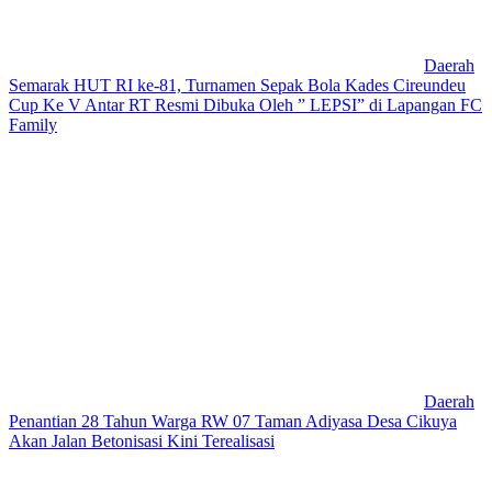
Daerah
Semarak HUT RI ke-81, Turnamen Sepak Bola Kades Cireundeu
Cup Ke V Antar RT Resmi Dibuka Oleh ” LEPSI” di Lapangan FC
Family
Daerah
Penantian 28 Tahun Warga RW 07 Taman Adiyasa Desa Cikuya
Akan Jalan Betonisasi Kini Terealisasi