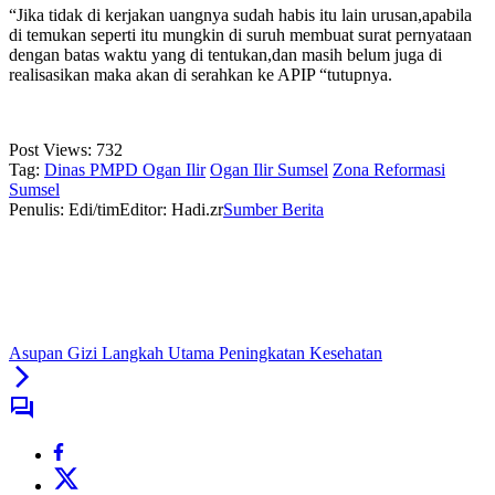
“Jika tidak di kerjakan uangnya sudah habis itu lain urusan,apabila
di temukan seperti itu mungkin di suruh membuat surat pernyataan
dengan batas waktu yang di tentukan,dan masih belum juga di
realisasikan maka akan di serahkan ke APIP “tutupnya.
Post Views:
732
Tag:
Dinas PMPD Ogan Ilir
Ogan Ilir Sumsel
Zona Reformasi
Sumsel
Penulis: Edi/tim
Editor: Hadi.zr
Sumber Berita
Asupan Gizi Langkah Utama Peningkatan Kesehatan