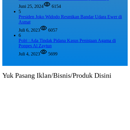
Juni 25, 2024
6154
5
Presiden Joko Widodo Resmikan Bandar Udara Ewer di
Asmat
Juli 6, 2023
6057
6
Polri : Ada Tindak Pidana Kasus Penistaan Agama di
Ponpes Al Zaytun
Juli 4, 2023
5699
Yuk Pasang Iklan/Bisnis/Produk Disini