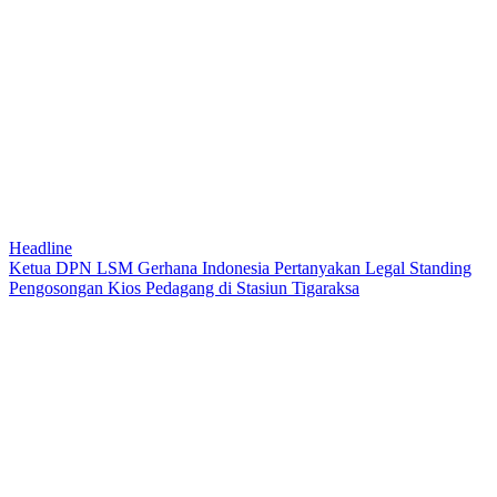
Headline
Ketua DPN LSM Gerhana Indonesia Pertanyakan Legal Standing
Pengosongan Kios Pedagang di Stasiun Tigaraksa