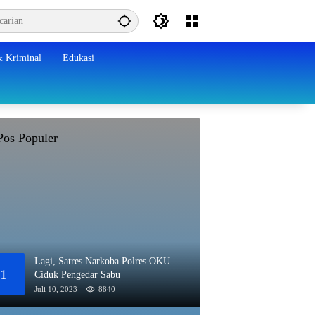
 Kriminal
Edukasi
Pos Populer
Lagi, Satres Narkoba Polres OKU
1
Ciduk Pengedar Sabu
Juli 10, 2023
8840