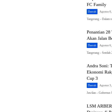
FC Family
Daerah
Agustus 6
Tangerang – Dalam 
Penantian 28
Akan Jalan Be
Daerah
Agustus 6
Tangerang – Setelah
Andra Soni: 
Ekonomi Raky
Cup 3
Daerah
Agustus 3
Jawilan – Gubernur
LSM ARBER De