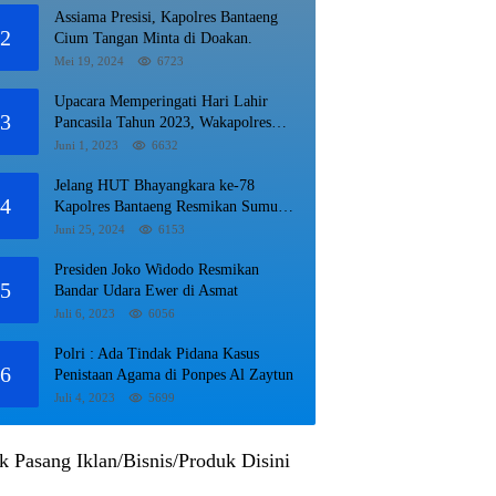
Assiama Presisi, Kapolres Bantaeng
2
Cium Tangan Minta di Doakan.
Mei 19, 2024
6723
Upacara Memperingati Hari Lahir
3
Pancasila Tahun 2023, Wakapolres
Lampung Utara Bacakan Amanat
Juni 1, 2023
6632
Kepala BPIP RI.
Jelang HUT Bhayangkara ke-78
4
Kapolres Bantaeng Resmikan Sumur
Bor di Desa Kaloling Bantaeng
Juni 25, 2024
6153
Presiden Joko Widodo Resmikan
5
Bandar Udara Ewer di Asmat
Juli 6, 2023
6056
Polri : Ada Tindak Pidana Kasus
6
Penistaan Agama di Ponpes Al Zaytun
Juli 4, 2023
5699
k Pasang Iklan/Bisnis/Produk Disini