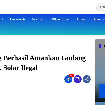
ri
Pemerintah
Nasional
Pilihan Editor
Artikel
Hukum &
g Berhasil Amankan Gudang
Solar Ilegal
839