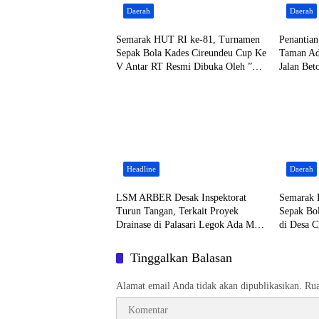
Daerah
Daerah
Semarak HUT RI ke-81, Turnamen
Penantia
Sepak Bola Kades Cireundeu Cup Ke
Taman Ad
V Antar RT Resmi Dibuka Oleh ”
Jalan Beto
LEPSI” di Lapangan FC Family
Headline
Daerah
LSM ARBER Desak Inspektorat
Semarak 
Turun Tangan, Terkait Proyek
Sepak Bo
Drainase di Palasari Legok Ada Main
di Desa C
Mata
di Ikuti 
Tinggalkan Balasan
Alamat email Anda tidak akan dipublikasikan.
Rua