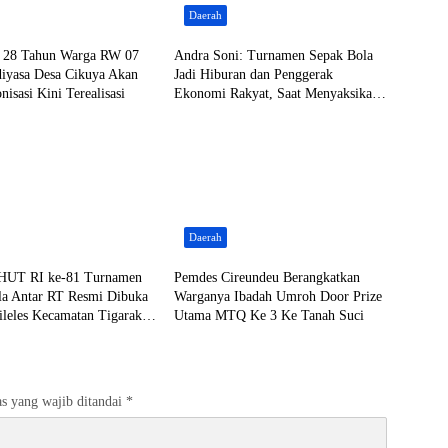
Daerah
n 28 Tahun Warga RW 07
Andra Soni: Turnamen Sepak Bola
iyasa Desa Cikuya Akan
Jadi Hiburan dan Penggerak
nisasi Kini Terealisasi
Ekonomi Rakyat, Saat Menyaksikan
Laga Grand Final Maung Cup 3
Daerah
HUT RI ke-81 Turnamen
Pemdes Cireundeu Berangkatkan
la Antar RT Resmi Dibuka
Warganya Ibadah Umroh Door Prize
ileles Kecamatan Tigaraksa
Utama MTQ Ke 3 Ke Tanah Suci
20 RT
s yang wajib ditandai
*