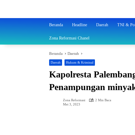
Langsung
ke
konten
Beranda
Headline
Daerah
TNI & Pol
Zona Reformasi Chanel
Beranda
Daerah
Daerah
Hukum & Kriminal
Kapolresta Palemban
Penampungan minyak 
Zona Reformasi
2 Min Baca
Mei 3, 2023