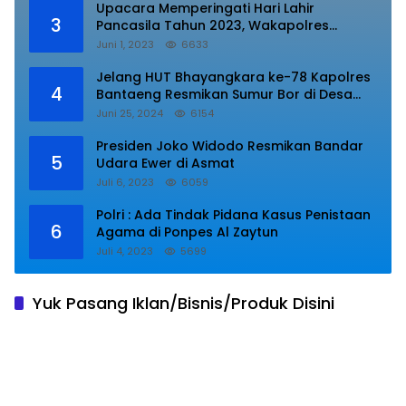
Upacara Memperingati Hari Lahir
3
Pancasila Tahun 2023, Wakapolres
Lampung Utara Bacakan Amanat Kepala
Juni 1, 2023
6633
BPIP RI.
Jelang HUT Bhayangkara ke-78 Kapolres
4
Bantaeng Resmikan Sumur Bor di Desa
Kaloling Bantaeng
Juni 25, 2024
6154
Presiden Joko Widodo Resmikan Bandar
5
Udara Ewer di Asmat
Juli 6, 2023
6059
Polri : Ada Tindak Pidana Kasus Penistaan
6
Agama di Ponpes Al Zaytun
Juli 4, 2023
5699
Yuk Pasang Iklan/Bisnis/Produk Disini