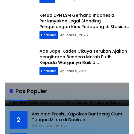
Ketua DPN LSM Gerhana Indonesia
Pertanyakan Legal Standing
Pengosongan Kios Pedagang di Stasiun
Tigaraksa
Headline
Agustus 6, 2026
Ade Sapei Kades Cikuya serukan Ajakan
pengibaran Bendera Merah Putih
Kepada Warganya Baik di
Perkampungan dan Perumahan
Headline
Agustus 5, 2026
Lagi, Satres Narkoba Polres OKU Ciduk
Pos Populer
1
Pengedar Sabu
Juli 10, 2023
8843
Assiama Presisi, Kapolres Bantaeng Cium
2
Tangan Minta di Doakan.
Mei 19, 2024
6731