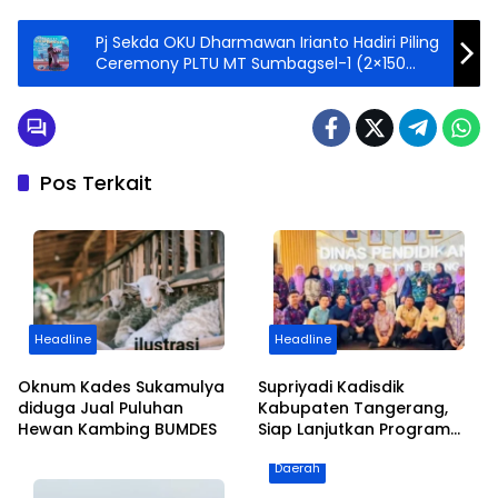
Pj Sekda OKU Dharmawan Irianto Hadiri Piling
Ceremony PLTU MT Sumbagsel-1 (2×150
MW)
Pos Terkait
Headline
Headline
Oknum Kades Sukamulya
Supriyadi Kadisdik
diduga Jual Puluhan
Kabupaten Tangerang,
Hewan Kambing BUMDES
Siap Lanjutkan Program
dan Kemajuan Pendidikan
Daerah