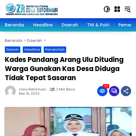
Langsung
ke
konten
Beranda
Headline
Daerah
TNI & Polri
Pemeri
Beranda
Daerah
Daerah
Headline
Pemerintah
Kades Pandang Arang Ulu Dituding
Warga Gunakan Kas Desa Diduga
Tidak Tepat Sasaran
722
Zona Reformasi
2 Min Baca
Mei 19, 2023