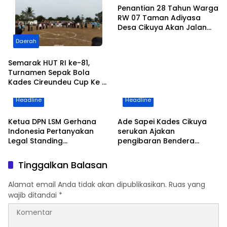
Penantian 28 Tahun Warga
RW 07 Taman Adiyasa
Desa Cikuya Akan Jalan
Betonisasi Kini Terealisasi
Daerah
Semarak HUT RI ke-81,
Turnamen Sepak Bola
Kades Cireundeu Cup Ke V
Antar RT Resmi Dibuka
Headline
Headline
Oleh ” LEPSI” di Lapangan
FC Family
Ketua DPN LSM Gerhana
Ade Sapei Kades Cikuya
Indonesia Pertanyakan
serukan Ajakan
Legal Standing
pengibaran Bendera
Pengosongan Kios
Merah Putih Kepada
Pedagang di Stasiun
Warganya Baik di
Tinggalkan Balasan
Tigaraksa
Perkampungan dan
Perumahan
Alamat email Anda tidak akan dipublikasikan.
Ruas yang
wajib ditandai
*