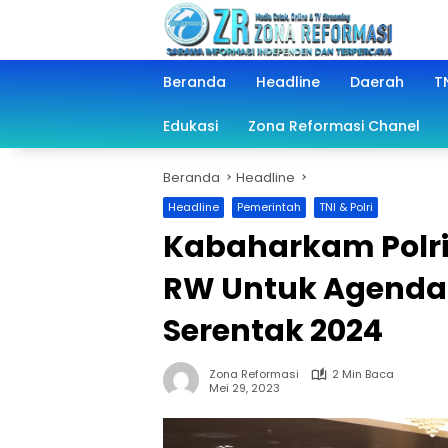
Langsung
ke
konten
Beranda
Headline
Daerah
TN
Edukasi
Zona Reformasi Chanel
Beranda
Headline
Headline
Pemerintah
TNI & Polri
Kabaharkam Polri 
RW Untuk Agenda 
Serentak 2024
Zona Reformasi
2 Min Baca
Mei 29, 2023