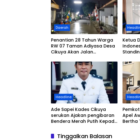
Daerah
Headli
Penantian 28 Tahun Warga
Ketua 
RW 07 Taman Adiyasa Desa
Indones
Cikuya Akan Jalan
Standi
Betonisasi Kini Terealisasi
Pedagan
Tigara
Headline
Headli
Ade Sapei Kades Cikuya
Pemkot
serukan Ajakan pengibaran
Apel Aw
Bendera Merah Putih Kepada
Bertha
Warganya Baik di
Kemerd
Perkampungan dan
Purna 
Tinggalkan Balasan
Perumahan