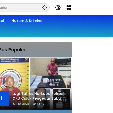
kel
Hukum & Kriminal
Pos Populer
Lagi, Satres Narkoba Polres
1
OKU Ciduk Pengedar Sabu
Juli 10, 2023
8840