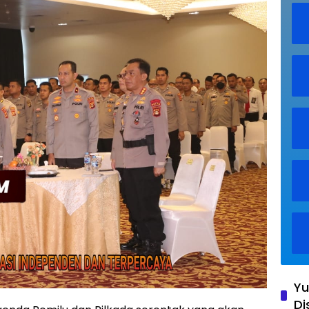
Yu
Di