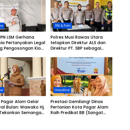
ne
TNI & Polri
DPN LSM Gerhana
Polres Musi Rawas Utara
ia Pertanyakan Legal
tetapkan Direktur ALS dan
ng Pengosongan Kios
Direktur PT. SBP sebagai
g di Stasiun
tersangka
ksa
ne
Headline
 Pagar Alam Gelar
Prestasi Gemilang! Dinas
al Bulan: Wawako Hj.
Pertanian Kota Pagar Alam
 Tekankan Semangat
Raih Predikat BB (Sangat
ekaan dan Apresiasi
Baik) dalam AKIP 2025
Tugas ASN