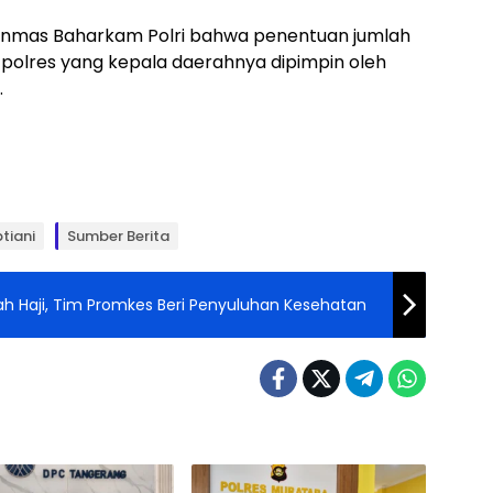
binmas Baharkam Polri bahwa penentuan jumlah
n polres yang kepala daerahnya dipimpin oleh
.
ptiani
Sumber Berita
h Haji, Tim Promkes Beri Penyuluhan Kesehatan