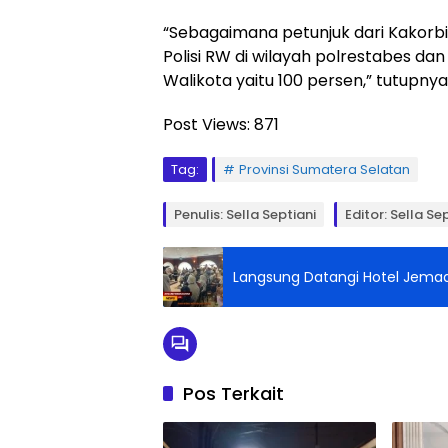
“Sebagaimana petunjuk dari Kakor
Polisi RW di wilayah polrestabes da
Walikota yaitu 100 persen,” tutupnya
Post Views:
871
Tag:
Provinsi Sumatera Selatan
Penulis: Sella Septiani
Editor: Sella Se
Langsung Datangi Hotel Jemaa
Pos Terkait