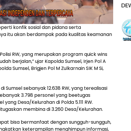
erti konfik sosial dan pidana serta
nya itu akan berdampak pada kualitas keamanan
m Polisi RW, yang merupakan program quick wins
 sudah berjalan,” ujar Kapolda Sumsel, Irjen Pol A
a Sumsel, Brigjen Pol M Zulkarnain SIK M Si,
di Sumsel sebanyak 12.638 RW, yang terealisasi
sebanyak 3.798 personel yang beetugas
yang Desa/Kelurahan di Polda 5.111 RW.
itugaskan membina di 3.260 Desa/Kelurahan.
apat bisa bermanfaat dengan sungguh-sungguh,
ingkatkan keterampilan menghimpun informasi,