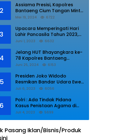
Assiama Presisi, Kapolres
2
Bantaeng Cium Tangan Minta
di Doakan.
Mei 19, 2024
6722
Upacara Memperingati Hari
3
Lahir Pancasila Tahun 2023,
Wakapolres Lampung Utara
Juni 1, 2023
6632
Bacakan Amanat Kepala BPIP
RI.
Jelang HUT Bhayangkara ke-
4
78 Kapolres Bantaeng
Resmikan Sumur Bor di Desa
Juni 25, 2024
6153
Kaloling Bantaeng
Presiden Joko Widodo
5
Resmikan Bandar Udara Ewer
di Asmat
Juli 6, 2023
6056
Polri : Ada Tindak Pidana
6
Kasus Penistaan Agama di
Ponpes Al Zaytun
Juli 4, 2023
5699
k Pasang Iklan/Bisnis/Produk
sini