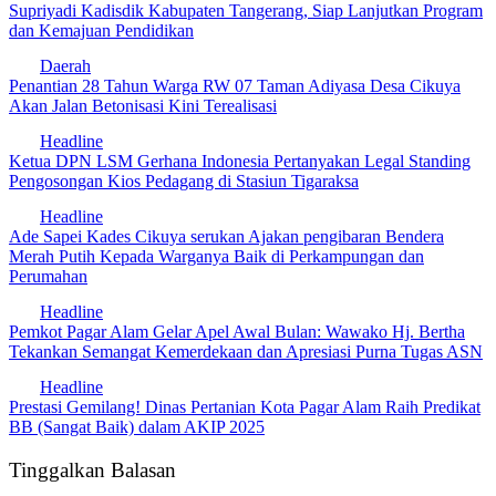
Supriyadi Kadisdik Kabupaten Tangerang, Siap Lanjutkan Program
dan Kemajuan Pendidikan
Daerah
Penantian 28 Tahun Warga RW 07 Taman Adiyasa Desa Cikuya
Akan Jalan Betonisasi Kini Terealisasi
Headline
Ketua DPN LSM Gerhana Indonesia Pertanyakan Legal Standing
Pengosongan Kios Pedagang di Stasiun Tigaraksa
Headline
Ade Sapei Kades Cikuya serukan Ajakan pengibaran Bendera
Merah Putih Kepada Warganya Baik di Perkampungan dan
Perumahan
Headline
Pemkot Pagar Alam Gelar Apel Awal Bulan: Wawako Hj. Bertha
Tekankan Semangat Kemerdekaan dan Apresiasi Purna Tugas ASN
Headline
Prestasi Gemilang! Dinas Pertanian Kota Pagar Alam Raih Predikat
BB (Sangat Baik) dalam AKIP 2025
Tinggalkan Balasan