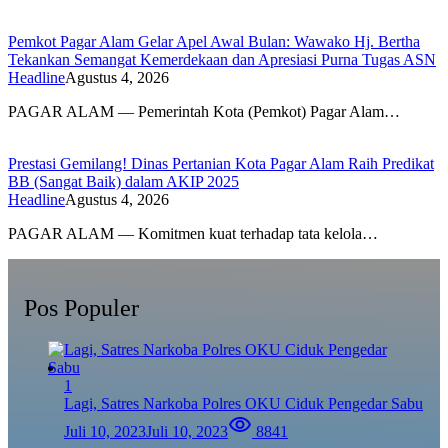
Pemkot Pagar Alam Gelar Apel Awal Bulan: Wawako Hj. Bertha
Tekankan Semangat Kemerdekaan dan Apresiasi Purna Tugas ASN
Headline
Agustus 4, 2026
PAGAR ALAM — Pemerintah Kota (Pemkot) Pagar Alam…
Prestasi Gemilang! Dinas Pertanian Kota Pagar Alam Raih Predikat
BB (Sangat Baik) dalam AKIP 2025
Headline
Agustus 4, 2026
PAGAR ALAM — Komitmen kuat terhadap tata kelola…
Pos Populer
1
Lagi, Satres Narkoba Polres OKU Ciduk Pengedar Sabu
Juli 10, 2023
Juli 10, 2023
8841