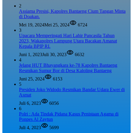
2
Assiama Presisi, Kapolres Bantaeng Cium Tangan Minta
di Doakan.
Mei 19, 2024
Mei 25, 2024
6724
3
Upacara Memperingati Hari Lahir Pancasila Tahun
2023, Wakapolres Lampung Utara Bacakan Amanat
Kepala BPIP RI.
Juni 1, 2023
Juli 30, 2023
6632
4
Jelang HUT Bhayangkara ke-78 Kapolres Bantaeng
Resmikan Sumur Bor di Desa Kaloling Bantaeng
Juni 25, 2024
6153
5
Presiden Joko Widodo Resmikan Bandar Udara Ewer di
Asmat
Juli 6, 2023
6056
6
Polri : Ada Tindak Pidana Kasus Penistaan Agama di
Ponpes Al Zaytun
Juli 4, 2023
5699