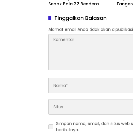
Sepak Bola 32 Bendera
Tanger
Maung Cup ” Pasca Ricuh
Putra-P
Pertandingan Tetap di
Beasis
Tinggalkan Balasan
Lanjutkan, Situasi Aman,
Transpo
Kondusif
Alamat email Anda tidak akan dipublikasi
Simpan nama, email, dan situs web 
berikutnya.