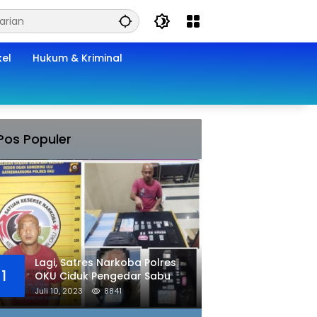
kel
Hukum & Kriminal
Pos Populer
Lagi, Satres Narkoba Polres
1
OKU Ciduk Pengedar Sabu
Juli 10, 2023
8841