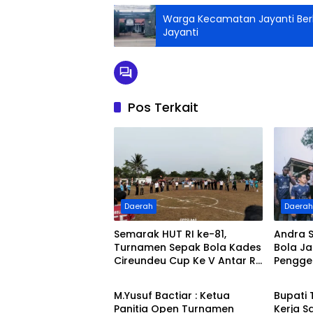
Warga Kecamatan Jayanti Berh
Jayanti
Pos Terkait
Daerah
Daera
Semarak HUT RI ke-81,
Andra 
Turnamen Sepak Bola Kades
Bola Ja
Cireundeu Cup Ke V Antar RT
Pengge
Daerah
Edukas
Resmi Dibuka Oleh ” LEPSI” di
Saat M
Lapangan FC Family
Grand 
M.Yusuf Bactiar : Ketua
Bupati
Panitia Open Turnamen
Kerja 