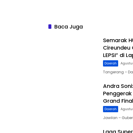
Baca Juga
Semarak HU
Cireundeu 
LEPSI” di L
Daerah
Agustu
Tangerang – Da
Andra Soni
Penggerak 
Grand Fina
Daerah
Agustu
Jawilan – Gube
Laga Super