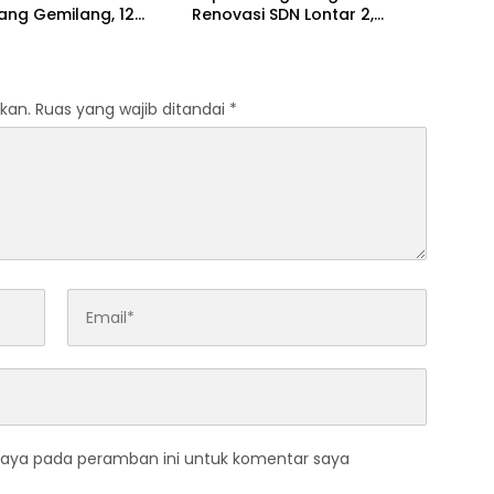
ang Gemilang, 12
Renovasi SDN Lontar 2,
utri Daerah Raih
Kolaborasi Pemkab dan PLTU
wa Pendidikan
Lontar
rtasi
kan.
Ruas yang wajib ditandai
*
saya pada peramban ini untuk komentar saya