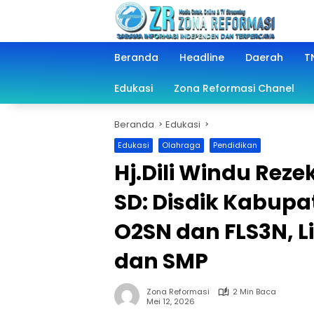
Langsung
ke
konten
Beranda
Headline
Daerah
TN
Edukasi
Zona Reformasi Chanel
Beranda
Edukasi
Edukasi
Olahraga
Pendidikan
Hj.Dili Windu Reze
SD: Disdik Kabup
O2SN dan FLS3N, L
dan SMP
Zona Reformasi
2 Min Baca
Mei 12, 2026