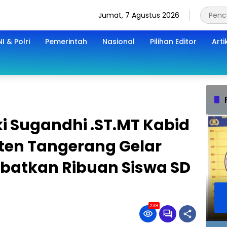
Jumat, 7 Agustus 2026
I & Polri
Pemerintah
Nasional
Pilihan Editor
Arti
ki Sugandhi .ST.MT Kabid
aten Tangerang Gelar
ibatkan Ribuan Siswa SD
238