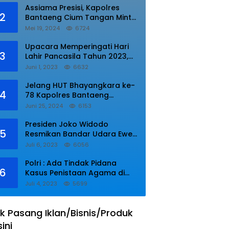
Assiama Presisi, Kapolres
2
Bantaeng Cium Tangan Minta
di Doakan.
Mei 19, 2024
6724
Upacara Memperingati Hari
3
Lahir Pancasila Tahun 2023,
Wakapolres Lampung Utara
Juni 1, 2023
6632
Bacakan Amanat Kepala BPIP
RI.
Jelang HUT Bhayangkara ke-
4
78 Kapolres Bantaeng
Resmikan Sumur Bor di Desa
Juni 25, 2024
6153
Kaloling Bantaeng
Presiden Joko Widodo
5
Resmikan Bandar Udara Ewer
di Asmat
Juli 6, 2023
6056
Polri : Ada Tindak Pidana
6
Kasus Penistaan Agama di
Ponpes Al Zaytun
Juli 4, 2023
5699
k Pasang Iklan/Bisnis/Produk
sini