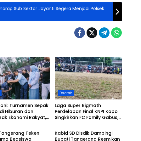
arap Sub Sektor Jayanti Segera Menjadi Polsek
h
Daerah
Soni: Turnamen Sepak
Laga Super Bigmath
di Hiburan dan
Perdelapan Final KNPI Kopo
rak Ekonomi Rakyat,
Singkirkan FC Family Gabus,
i
Pemerintah
enyaksikan Laga
Lewat Adu Pinalty di Maung
Final Maung Cup 3
Cup 2026, Target Juara
 Tangerang Teken
Kabid SD Disdik Dampingi
Sama Beasiswa
Bupati Tangerang Resmikan