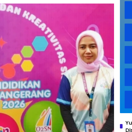
Yu
Di