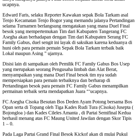
ucapnya.
Edward Faris, selaku Reporter Kawakan sepak Bola Tarkam asal
Tenjo Kecamatan Tenjo Bogor yang memandu jalanya Pertandingan
selama Turnamen berlangsung mengatakan yang mana Duel Final
besok yang mempertemukan Tim dari Kabupaten Tangerang FC
Asegha akan berhadapan dengan Tim dari Kabupaten Serang FC
Family Gabus, duel sengit ini layak di saksikan karena keduanya di
huni oleh para pemain pemain Sepak Bola Tarkam terbaik baik
Lokal maupun Asing ” ujarnya.
Disisi lain di sampaikan oleh Pemilik FC Family Gabus Bos Usep
yang merupakan seorang Pengusaha limbah dan Alat Berat,
menyampaikan yang mana Duel Final besok tim nya sudah
mempersiapkan para pemain terbaiknya dan berharap di
Pertandingan besok para pemain FC Family Gabus menampilkan
permainan terbaik serta mendapatkan Juara “‘ucapnya.
FC Asegha Cisoka Besutan Bos Deden Ayam Potong bersama Bos
Opan serta di Topang oleh Tiga Kades Rudi Tura (Cisoka) Jusepta (
Bojongloa ) dan Kades Cileles Amanta , di Partai Semifinal Kedua
berhasil menang atas FC Maung United Jawilan dengan Skor Tipis
1 – 0.
Pada Laga Partai Grand Final Besok Kickof akan di mulai Pukul