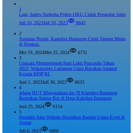
1
Lagi, Satres Narkoba Polres OKU Ciduk Pengedar Sabu
Juli 10, 2023
Juli 10, 2023
8843
2
Assiama Presisi, Kapolres Bantaeng Cium Tangan Minta
di Doakan.
Mei 19, 2024
Mei 25, 2024
6731
3
Upacara Memperingati Hari Lahir Pancasila Tahun
2023, Wakapolres Lampung Utara Bacakan Amanat
Kepala BPIP RI.
Juni 1, 2023
Juli 30, 2023
6633
4
Jelang HUT Bhayangkara ke-78 Kapolres Bantaeng
Resmikan Sumur Bor di Desa Kaloling Bantaeng
Juni 25, 2024
6154
5
Presiden Joko Widodo Resmikan Bandar Udara Ewer di
Asmat
Juli 6, 2023
6060