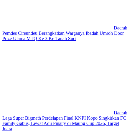
Daerah
Pemdes Cireundeu Berangkatkan Warganya Ibadah Umroh Door
Prize Utama MTQ Ke 3 Ke Tanah Suci
Daerah
Laga Super Bigmath Perdelapan Final KNPI Kopo Singkirkan FC
Family Gabus, Lewat Adu Pinalty di Maung Cup 2026, Target
Juara