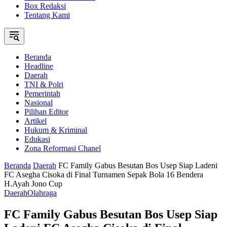
Box Redaksi
Tentang Kami
Beranda
Headline
Daerah
TNI & Polri
Pemerintah
Nasional
Pilihan Editor
Artikel
Hukum & Kriminal
Edukasi
Zona Reformasi Chanel
Beranda
Daerah
FC Family Gabus Besutan Bos Usep Siap Ladeni
FC Asegha Cisoka di Final Turnamen Sepak Bola 16 Bendera
H.Ayah Jono Cup
Daerah
Olahraga
FC Family Gabus Besutan Bos Usep Siap