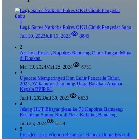
1
Lagi, Satres Narkoba Polres OKU Ciduk Pengedar Sabu
Juli 10, 2023
Juli 10, 2023
8845
2
Assiama Presisi, Kapolres Bantaeng Cium Tangan Minta
di Doakan.
Mei 19, 2024
Mei 25, 2024
6731
3
Upacara Memperingati Hari Lahir Pancasila Tahun
2023, Wakapolres Lampung Utara Bacakan Amanat
Kepala BPIP RI.
Juni 1, 2023
Juli 30, 2023
6633
4
Jelang HUT Bhayangkara ke-78 Kapolres Bantaeng
Resmikan Sumur Bor di Desa Kaloling Bantaeng
Juni 25, 2024
6154
5
Presiden Joko Widodo Resmikan Bandar Udara Ewer di