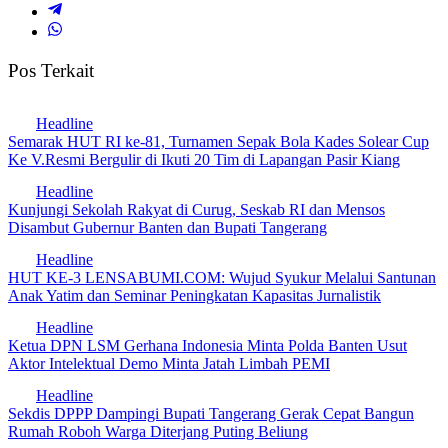
Pos Terkait
Headline
Semarak HUT RI ke-81, Turnamen Sepak Bola Kades Solear Cup
Ke V.Resmi Bergulir di Ikuti 20 Tim di Lapangan Pasir Kiang
Headline
Kunjungi Sekolah Rakyat di Curug, Seskab RI dan Mensos
Disambut Gubernur Banten dan Bupati Tangerang
Headline
HUT KE-3 LENSABUMI.COM: Wujud Syukur Melalui Santunan
Anak Yatim dan Seminar Peningkatan Kapasitas Jurnalistik
Headline
Ketua DPN LSM Gerhana Indonesia Minta Polda Banten Usut
Aktor Intelektual Demo Minta Jatah Limbah PEMI
Headline
Sekdis DPPP Dampingi Bupati Tangerang Gerak Cepat Bangun
Rumah Roboh Warga Diterjang Puting Beliung