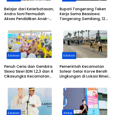
Belajar dari Keterbatasan,
Bupati Tangerang Teken
Andra Soni Permudah
Kerja Sama Beasiswa
Akses Pendidikan Anak-
Tangerang Gemilang, 12
anak di Banten
Putra-Putri Daerah Raih
Beasiswa Pendidikan
Transportasi
Edukasi
Edukasi
Penuh Ceria dan Gembira
Pemerintah Kecamatan
Siswa Siswi SDN 1,2,3 dan 4
Solear Gelar Korve Bersih
Cikasungka Kecamatan
Lingkungan di Lokasi Binwil
Solear Makan Siang
dan Jalan Adiyasa Desa
Bersama Bupati
Cikuya
Tangerang
Edukasi
Artikel