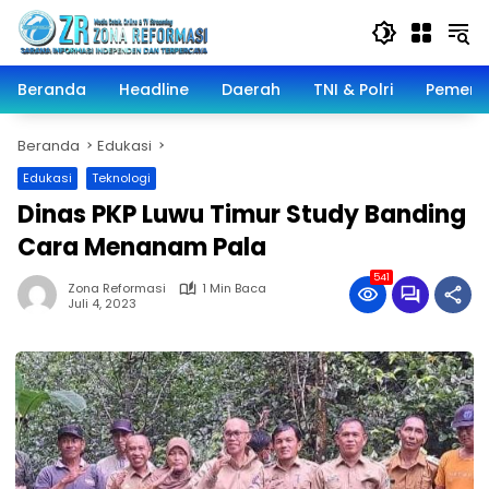
Langsung
ke
konten
Beranda
Headline
Daerah
TNI & Polri
Pemeri
Beranda
Edukasi
Edukasi
Teknologi
Dinas PKP Luwu Timur Study Banding
Cara Menanam Pala
541
Zona Reformasi
1 Min Baca
Juli 4, 2023