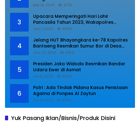
Mei 19, 2024
6732
Upacara Memperingati Hari Lahir
3
Pancasila Tahun 2023, Wakapolres
Lampung Utara Bacakan Amanat Kepala
Juni 1, 2023
6634
BPIP RI.
Jelang HUT Bhayangkara ke-78 Kapolres
4
Bantaeng Resmikan Sumur Bor di Desa
Kaloling Bantaeng
Juni 25, 2024
6154
Presiden Joko Widodo Resmikan Bandar
5
Udara Ewer di Asmat
Juli 6, 2023
6063
Polri : Ada Tindak Pidana Kasus Penistaan
6
Agama di Ponpes Al Zaytun
Juli 4, 2023
5699
Yuk Pasang Iklan/Bisnis/Produk Disini