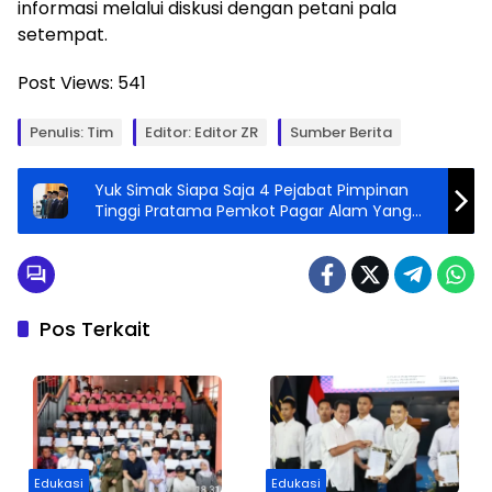
informasi melalui diskusi dengan petani pala
setempat.
Post Views:
541
Penulis: Tim
Editor: Editor ZR
Sumber Berita
Yuk Simak Siapa Saja 4 Pejabat Pimpinan
Tinggi Pratama Pemkot Pagar Alam Yang
Baru Saja Di Lantik Walikota
Pos Terkait
Edukasi
Edukasi