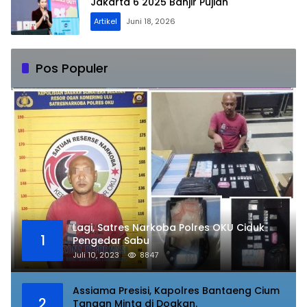
Jakarta 6 2025 Banjir Pujian
Artikel
Juni 18, 2026
Pos Populer
Lagi, Satres Narkoba Polres OKU Ciduk
1
Pengedar Sabu
Juli 10, 2023
8847
Assiama Presisi, Kapolres Bantaeng Cium
2
Tangan Minta di Doakan.