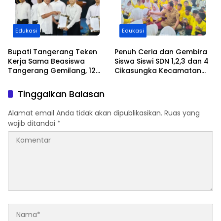
Edukasi
Edukasi
Bupati Tangerang Teken
Penuh Ceria dan Gembira
Kerja Sama Beasiswa
Siswa Siswi SDN 1,2,3 dan 4
Tangerang Gemilang, 12
Cikasungka Kecamatan
Putra-Putri Daerah Raih
Solear Makan Siang
Beasiswa Pendidikan
Bersama Bupati
Tinggalkan Balasan
Transportasi
Tangerang
Alamat email Anda tidak akan dipublikasikan.
Ruas yang
wajib ditandai
*