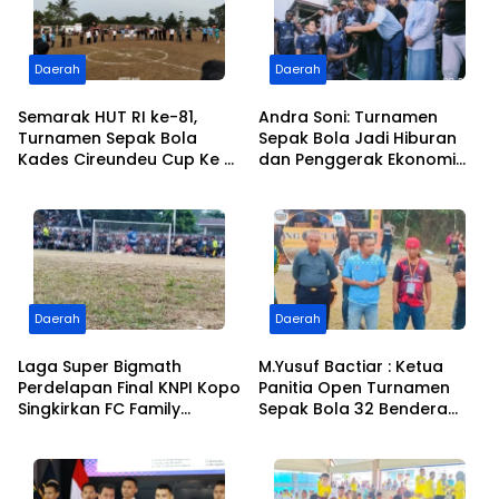
Daerah
Daerah
Semarak HUT RI ke-81,
Andra Soni: Turnamen
Turnamen Sepak Bola
Sepak Bola Jadi Hiburan
Kades Cireundeu Cup Ke V
dan Penggerak Ekonomi
Antar RT Resmi Dibuka
Rakyat, Saat Menyaksikan
Oleh ” LEPSI” di Lapangan
Laga Grand Final Maung
FC Family
Cup 3
Daerah
Daerah
Laga Super Bigmath
M.Yusuf Bactiar : Ketua
Perdelapan Final KNPI Kopo
Panitia Open Turnamen
Singkirkan FC Family
Sepak Bola 32 Bendera
Gabus, Lewat Adu Pinalty
Maung Cup ” Pasca Ricuh
di Maung Cup 2026, Target
Pertandingan Tetap di
Juara
Lanjutkan, Situasi Aman,
Kondusif