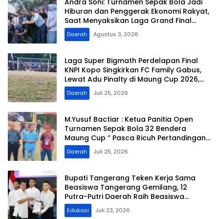
Andra Soni: Turnamen Sepak Bola Jadi
Hiburan dan Penggerak Ekonomi Rakyat,
Saat Menyaksikan Laga Grand Final
Maung Cup 3
Daerah
Agustus 3, 2026
Laga Super Bigmath Perdelapan Final
KNPI Kopo Singkirkan FC Family Gabus,
Lewat Adu Pinalty di Maung Cup 2026,
Target Juara
Daerah
Juli 25, 2026
M.Yusuf Bactiar : Ketua Panitia Open
Turnamen Sepak Bola 32 Bendera
Maung Cup ” Pasca Ricuh Pertandingan
Tetap di Lanjutkan, Situasi Aman,
Daerah
Juli 25, 2026
Kondusif
Bupati Tangerang Teken Kerja Sama
Beasiswa Tangerang Gemilang, 12
Putra-Putri Daerah Raih Beasiswa
Pendidikan Transportasi
Edukasi
Juli 23, 2026