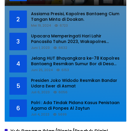
Assiama Presisi, Kapolres Bantaeng Cium
2
Tangan Minta di Doakan.
Mei 19, 2024
6723
Upacara Memperingati Hari Lahir
3
Pancasila Tahun 2023, Wakapolres
Lampung Utara Bacakan Amanat Kepala
Juni 1, 2023
6632
BPIP RI.
Jelang HUT Bhayangkara ke-78 Kapolres
4
Bantaeng Resmikan Sumur Bor di Desa
Kaloling Bantaeng
Juni 25, 2024
6153
Presiden Joko Widodo Resmikan Bandar
5
Udara Ewer di Asmat
Juli 6, 2023
6056
Polri : Ada Tindak Pidana Kasus Penistaan
6
Agama di Ponpes Al Zaytun
Juli 4, 2023
5699