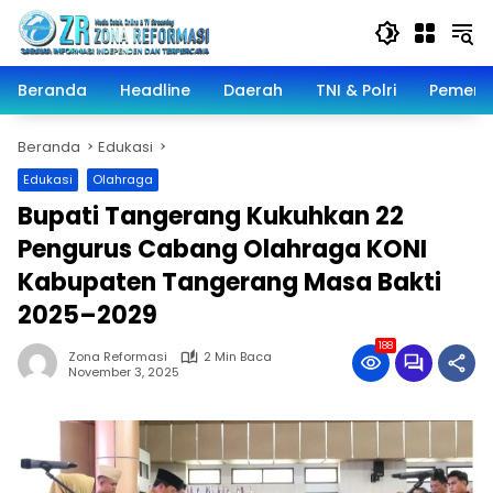
Langsung
ke
konten
Beranda
Headline
Daerah
TNI & Polri
Pemeri
Beranda
Edukasi
Edukasi
Olahraga
Bupati Tangerang Kukuhkan 22
Pengurus Cabang Olahraga KONI
Kabupaten Tangerang Masa Bakti
2025–2029
188
Zona Reformasi
2 Min Baca
November 3, 2025