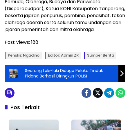
Pemuda, Olahraga, Budaya dan Pariwisata
(Disporabudpar), Ketua KONI Kabupaten Tangerang,
beserta jajaran pengurus, pembina, penasihat, tokoh
olahraga daerah serta seluruh tamu undangan dari
jajaran pemerintah dan mitra olahraga.
Post Views:
188
Penulis: Ngadino
Editor: Admin ZR
Sumber Berita
Seorang Laki-laki Diduga Pelaku Tindak
Pidana Berhasil Diringkus POLISI
Pos Terkait