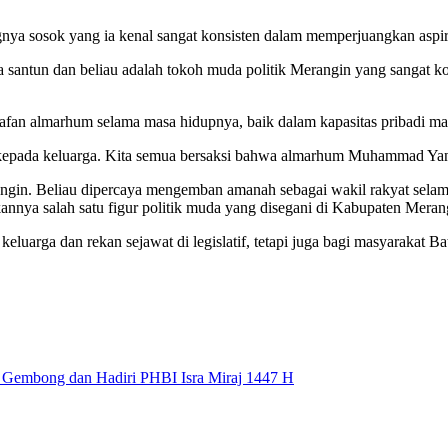
ya sosok yang ia kenal sangat konsisten dalam memperjuangkan aspir
ya santun dan beliau adalah tokoh muda politik Merangin yang sangat k
lafan almarhum selama masa hidupnya, baik dalam kapasitas pribadi ma
epada keluarga. Kita semua bersaksi bahwa almarhum Muhammad Yani
angin. Beliau dipercaya mengemban amanah sebagai wakil rakyat selama
nnya salah satu figur politik muda yang disegani di Kabupaten Meran
arga dan rekan sejawat di legislatif, tetapi juga bagi masyarakat Ba
 Gembong dan Hadiri PHBI Isra Miraj 1447 H