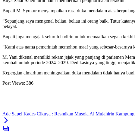
Buya Satar Saleh turut hadir memberikan penghormatan terakhir.
Bupati M. Syukur menyampaikan rasa duka mendalam atas berpulangn
“Sepanjang saya mengenal beliau, beliau ini orang baik. Tutur katan
pelayat.
Bupati juga mengajak seluruh hadirin untuk memaafkan segala kekhi
“Kami atas nama pemerintah memohon maaf yang sebesar-besarnya k
M. Yani dikenal memiliki rekam jejak yang panjang di parlemen Mer
kembali untuk periode 2024–2029. Dedikasinya yang tinggi menjadika
Kepergian almarhum meninggalkan duka mendalam tidak hanya bagi kelu
Post Views:
386
Ade Sapei Kades Cikuya : Resmikan Musola Al Mujahirin Kampung