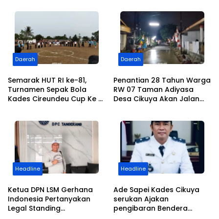
Daerah
Daerah
Semarak HUT RI ke-81,
Penantian 28 Tahun Warga
Turnamen Sepak Bola
RW 07 Taman Adiyasa
Kades Cireundeu Cup Ke V
Desa Cikuya Akan Jalan
Antar RT Resmi Dibuka
Betonisasi Kini Terealisasi
Oleh ” LEPSI” di Lapangan
FC Family
Headline
Headline
Ketua DPN LSM Gerhana
Ade Sapei Kades Cikuya
Indonesia Pertanyakan
serukan Ajakan
Legal Standing
pengibaran Bendera
Pengosongan Kios
Merah Putih Kepada