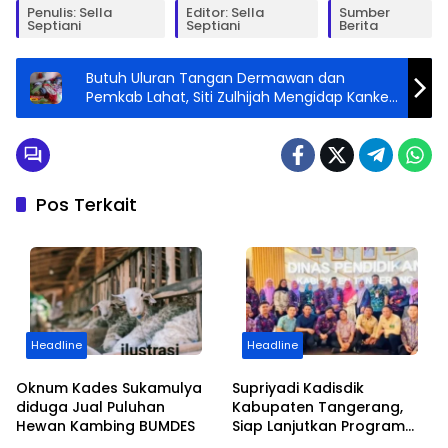
Penulis: Sella
Editor: Sella
Sumber
Septiani
Septiani
Berita
Butuh Uluran Tangan Dermawan dan
Pemkab Lahat, Siti Zulhijah Mengidap Kanker
Tulang Selama 6 Tahun
Pos Terkait
Headline
Headline
Oknum Kades Sukamulya
Supriyadi Kadisdik
diduga Jual Puluhan
Kabupaten Tangerang,
Hewan Kambing BUMDES
Siap Lanjutkan Program
dan Kemajuan Pendidikan