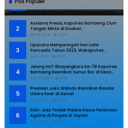
Pos Populer
1
Pengedar Sabu
Juli 10, 2023
8841
Assiama Presisi, Kapolres Bantaeng Cium
2
Tangan Minta di Doakan.
Mei 19, 2024
6724
Upacara Memperingati Hari Lahir
3
Pancasila Tahun 2023, Wakapolres
Lampung Utara Bacakan Amanat Kepala
Juni 1, 2023
6632
BPIP RI.
Jelang HUT Bhayangkara ke-78 Kapolres
4
Bantaeng Resmikan Sumur Bor di Desa
Kaloling Bantaeng
Juni 25, 2024
6153
Presiden Joko Widodo Resmikan Bandar
5
Udara Ewer di Asmat
Juli 6, 2023
6056
Polri : Ada Tindak Pidana Kasus Penistaan
6
Agama di Ponpes Al Zaytun
Juli 4, 2023
5699