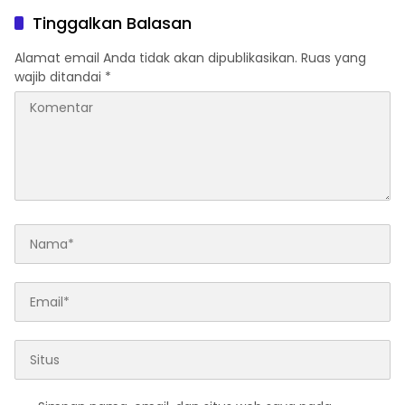
Pedagang di Stasiun
Warganya Baik di
Tinggalkan Balasan
Tigaraksa
Perkampungan dan
Perumahan
Alamat email Anda tidak akan dipublikasikan.
Ruas yang
wajib ditandai
*