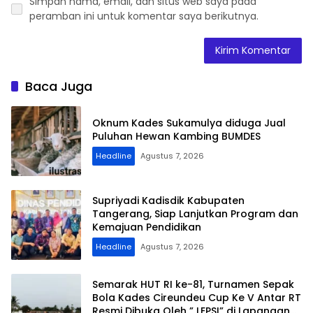
Simpan nama, email, dan situs web saya pada
peramban ini untuk komentar saya berikutnya.
Baca Juga
Oknum Kades Sukamulya diduga Jual
Puluhan Hewan Kambing BUMDES
Headline
Agustus 7, 2026
Supriyadi Kadisdik Kabupaten
Tangerang, Siap Lanjutkan Program dan
Kemajuan Pendidikan
Headline
Agustus 7, 2026
Semarak HUT RI ke-81, Turnamen Sepak
Bola Kades Cireundeu Cup Ke V Antar RT
Resmi Dibuka Oleh ” LEPSI” di Lapangan