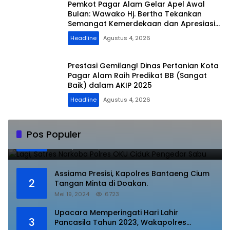
Pemkot Pagar Alam Gelar Apel Awal
Bulan: Wawako Hj. Bertha Tekankan
Semangat Kemerdekaan dan Apresiasi
Purna Tugas ASN
Headline
Agustus 4, 2026
Prestasi Gemilang! Dinas Pertanian Kota
Pagar Alam Raih Predikat BB (Sangat
Baik) dalam AKIP 2025
Headline
Agustus 4, 2026
Lagi, Satres Narkoba Polres OKU Ciduk
Pos Populer
1
Pengedar Sabu
Juli 10, 2023
8840
Assiama Presisi, Kapolres Bantaeng Cium
2
Tangan Minta di Doakan.
Mei 19, 2024
6723
Upacara Memperingati Hari Lahir
3
Pancasila Tahun 2023, Wakapolres