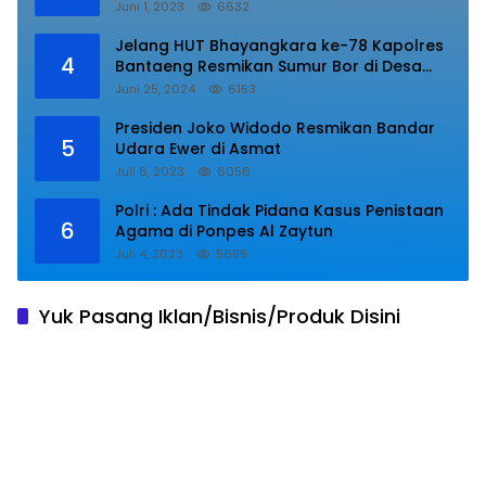
Lampung Utara Bacakan Amanat Kepala
Juni 1, 2023
6632
BPIP RI.
Jelang HUT Bhayangkara ke-78 Kapolres
4
Bantaeng Resmikan Sumur Bor di Desa
Kaloling Bantaeng
Juni 25, 2024
6153
Presiden Joko Widodo Resmikan Bandar
5
Udara Ewer di Asmat
Juli 6, 2023
6056
Polri : Ada Tindak Pidana Kasus Penistaan
6
Agama di Ponpes Al Zaytun
Juli 4, 2023
5699
Yuk Pasang Iklan/Bisnis/Produk Disini