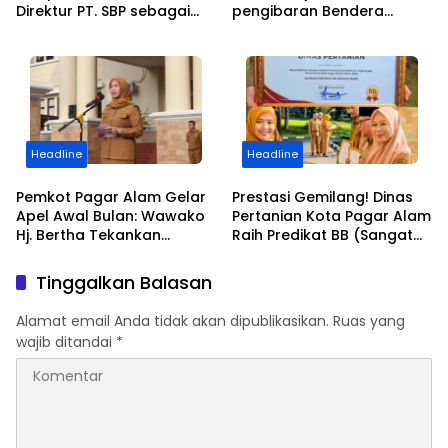
Direktur PT. SBP sebagai
pengibaran Bendera
tersangka
Merah Putih Kepada
Warganya Baik di
Perkampungan dan
Perumahan
Headline
Headline
Pemkot Pagar Alam Gelar
Prestasi Gemilang! Dinas
Apel Awal Bulan: Wawako
Pertanian Kota Pagar Alam
Hj. Bertha Tekankan
Raih Predikat BB (Sangat
Semangat Kemerdekaan
Baik) dalam AKIP 2025
dan Apresiasi Purna Tugas
Tinggalkan Balasan
ASN
Alamat email Anda tidak akan dipublikasikan.
Ruas yang
wajib ditandai
*