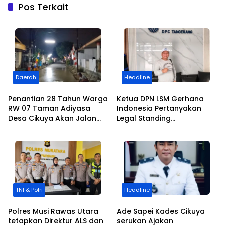
Pos Terkait
Daerah
Headline
Penantian 28 Tahun Warga
Ketua DPN LSM Gerhana
RW 07 Taman Adiyasa
Indonesia Pertanyakan
Desa Cikuya Akan Jalan
Legal Standing
Betonisasi Kini Terealisasi
Pengosongan Kios
Pedagang di Stasiun
Tigaraksa
TNI & Polri
Headline
Polres Musi Rawas Utara
Ade Sapei Kades Cikuya
tetapkan Direktur ALS dan
serukan Ajakan