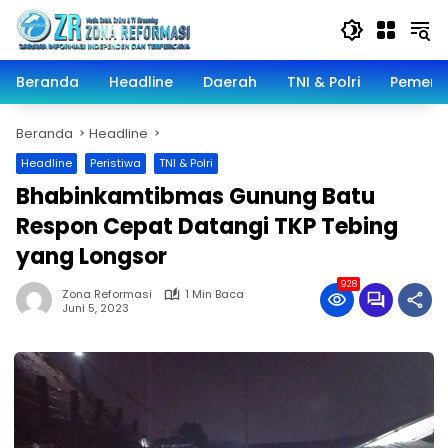
Langsung
ke
konten
Beranda
Headline
Daerah
TNI & Polri
Pemeri
Beranda
Headline
Headline
Peristiwa
TNI & Polri
Bhabinkamtibmas Gunung Batu
Respon Cepat Datangi TKP Tebing
yang Longsor
928
Zona Reformasi
1 Min Baca
Juni 5, 2023