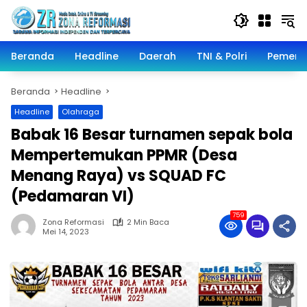
Langsung
ke
konten
Beranda
Headline
Daerah
TNI & Polri
Pemeri
Beranda
Headline
Headline
Olahraga
Babak 16 Besar turnamen sepak bola
Mempertemukan PPMR (Desa
Menang Raya) vs SQUAD FC
(Pedamaran VI)
759
Zona Reformasi
2 Min Baca
Mei 14, 2023