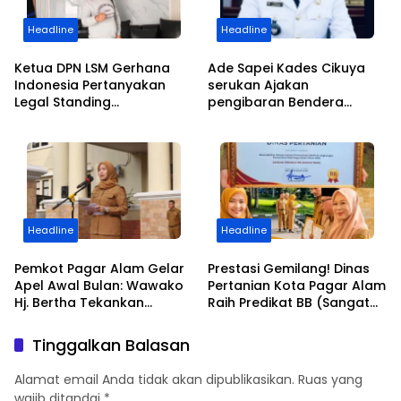
Headline
Headline
Ketua DPN LSM Gerhana
Ade Sapei Kades Cikuya
Indonesia Pertanyakan
serukan Ajakan
Legal Standing
pengibaran Bendera
Pengosongan Kios
Merah Putih Kepada
Pedagang di Stasiun
Warganya Baik di
Tigaraksa
Perkampungan dan
Perumahan
Headline
Headline
Pemkot Pagar Alam Gelar
Prestasi Gemilang! Dinas
Apel Awal Bulan: Wawako
Pertanian Kota Pagar Alam
Hj. Bertha Tekankan
Raih Predikat BB (Sangat
Semangat Kemerdekaan
Baik) dalam AKIP 2025
dan Apresiasi Purna Tugas
Tinggalkan Balasan
ASN
Alamat email Anda tidak akan dipublikasikan.
Ruas yang
wajib ditandai
*