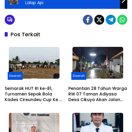
Lalap Api
Pos Terkait
Daerah
Daerah
Semarak HUT RI ke-81,
Penantian 28 Tahun Warga
Turnamen Sepak Bola
RW 07 Taman Adiyasa
Kades Cireundeu Cup Ke V
Desa Cikuya Akan Jalan
Antar RT Resmi Dibuka
Betonisasi Kini Terealisasi
Oleh ” LEPSI” di Lapangan
FC Family