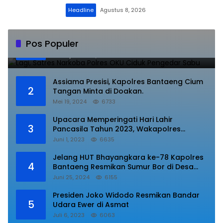
Headline
Agustus 8, 2026
Lagi, Satres Narkoba Polres OKU Ciduk
Pos Populer
1
Pengedar Sabu
Juli 10, 2023
8853
Assiama Presisi, Kapolres Bantaeng Cium
2
Tangan Minta di Doakan.
Mei 19, 2024
6733
Upacara Memperingati Hari Lahir
3
Pancasila Tahun 2023, Wakapolres
Lampung Utara Bacakan Amanat Kepala
Juni 1, 2023
6635
BPIP RI.
Jelang HUT Bhayangkara ke-78 Kapolres
4
Bantaeng Resmikan Sumur Bor di Desa
Kaloling Bantaeng
Juni 25, 2024
6155
Presiden Joko Widodo Resmikan Bandar
5
Udara Ewer di Asmat
Juli 6, 2023
6063