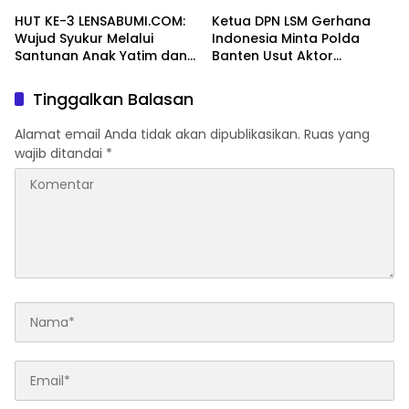
Kiang
HUT KE-3 LENSABUMI.COM:
Ketua DPN LSM Gerhana
Wujud Syukur Melalui
Indonesia Minta Polda
Santunan Anak Yatim dan
Banten Usut Aktor
Seminar Peningkatan
Intelektual Demo Minta
Kapasitas Jurnalistik
Jatah Limbah PEMI
Tinggalkan Balasan
Alamat email Anda tidak akan dipublikasikan.
Ruas yang
wajib ditandai
*