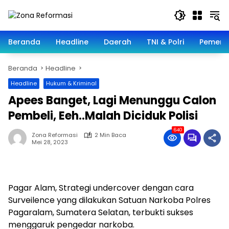
Langsung
ke
konten
Beranda
Headline
Daerah
TNI & Polri
Pemeri
Beranda
Headline
Headline
Hukum & Kriminal
Apees Banget, Lagi Menunggu Calon
Pembeli, Eeh..Malah Diciduk Polisi
640
Zona Reformasi
2 Min Baca
Mei 28, 2023
Pagar Alam, Strategi undercover dengan cara
Surveilence yang dilakukan Satuan Narkoba Polres
Pagaralam, Sumatera Selatan, terbukti sukses
menggaruk pengedar narkoba.