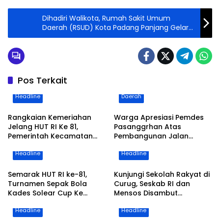
Dihadiri Walikota, Rumah Sakit Umum
Daerah (RSUD) Kota Padang Panjang Gelar
Pengajian Bersama UAS
Pos Terkait
Headline
Daerah
Rangkaian Kemeriahan
Warga Apresiasi Pemdes
Jelang HUT RI Ke 81,
Pasanggrhan Atas
Pemerintah Kecamatan
Pembangunan Jalan
Solear Gelar Gerak Jalan
Kampung Bojong
Headline
Headline
Santai Serta Sediakan
Berbagai Door Prize
Semarak HUT RI ke-81,
Kunjungi Sekolah Rakyat di
Turnamen Sepak Bola
Curug, Seskab RI dan
Kades Solear Cup Ke
Mensos Disambut
V.Resmi Bergulir di Ikuti 20
Gubernur Banten dan
Headline
Headline
Tim di Lapangan Pasir
Bupati Tangerang