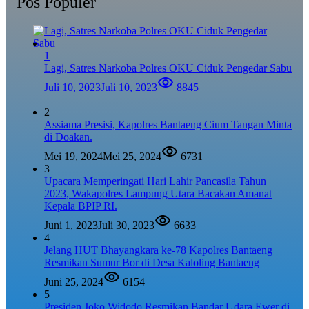
Pos Populer
1
Lagi, Satres Narkoba Polres OKU Ciduk Pengedar Sabu
Juli 10, 2023
Juli 10, 2023
8845
2
Assiama Presisi, Kapolres Bantaeng Cium Tangan Minta
di Doakan.
Mei 19, 2024
Mei 25, 2024
6731
3
Upacara Memperingati Hari Lahir Pancasila Tahun
2023, Wakapolres Lampung Utara Bacakan Amanat
Kepala BPIP RI.
Juni 1, 2023
Juli 30, 2023
6633
4
Jelang HUT Bhayangkara ke-78 Kapolres Bantaeng
Resmikan Sumur Bor di Desa Kaloling Bantaeng
Juni 25, 2024
6154
5
Presiden Joko Widodo Resmikan Bandar Udara Ewer di