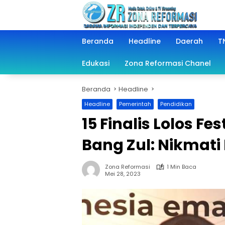
Langsung
ke
konten
Beranda
Headline
Daerah
TN
Edukasi
Zona Reformasi Chanel
Beranda
Headline
Headline
Pemerintah
Pendidikan
15 Finalis Lolos Fe
Bang Zul: Nikmat
Zona Reformasi
1 Min Baca
Mei 28, 2023