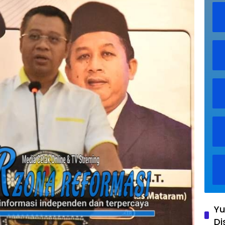
Yu
Di