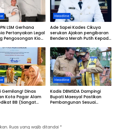
ne
Headline
DPN LSM Gerhana
Ade Sapei Kades Cikuya
ia Pertanyakan Legal
serukan Ajakan pengibaran
ng Pengosongan Kios
Bendera Merah Putih Kepada
g di Stasiun
Warganya Baik di
ksa
Perkampungan dan
Perumahan
ne
Headline
i Gemilang! Dinas
Kadis DBMSDA Dampingi
ian Kota Pagar Alam
Bupati Maesyal Pastikan
edikat BB (Sangat
Pembangunan Sesuai
alam AKIP 2025
Spesifikasi, Saat
Groundbreaking Jalan
Cepak – Kronjo
kan.
Ruas yang wajib ditandai
*