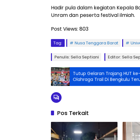
Hadir pula dalam kegiatan Kepala Ba
Unram dan peserta festival ilmiah.
Post Views:
803
Tag:
Nusa Tenggara Barat
Univ
Penulis: Sella Septiani
Editor: Sella Se
Tutup Gelaran Trajang HUT ke-
Olahraga Trail Di Bengkulu Te
Pos Terkait