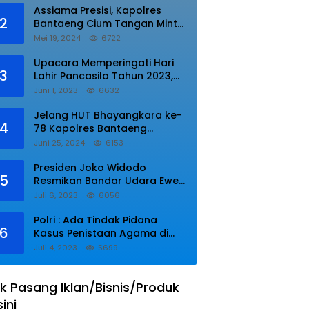
Assiama Presisi, Kapolres
2
Bantaeng Cium Tangan Minta
di Doakan.
Mei 19, 2024
6722
Upacara Memperingati Hari
3
Lahir Pancasila Tahun 2023,
Wakapolres Lampung Utara
Juni 1, 2023
6632
Bacakan Amanat Kepala BPIP
RI.
Jelang HUT Bhayangkara ke-
4
78 Kapolres Bantaeng
Resmikan Sumur Bor di Desa
Juni 25, 2024
6153
Kaloling Bantaeng
Presiden Joko Widodo
5
Resmikan Bandar Udara Ewer
di Asmat
Juli 6, 2023
6056
Polri : Ada Tindak Pidana
6
Kasus Penistaan Agama di
Ponpes Al Zaytun
Juli 4, 2023
5699
k Pasang Iklan/Bisnis/Produk
sini