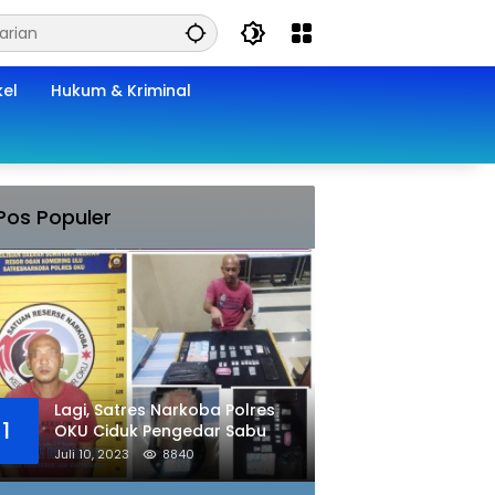
kel
Hukum & Kriminal
Pos Populer
Lagi, Satres Narkoba Polres
1
OKU Ciduk Pengedar Sabu
Juli 10, 2023
8840