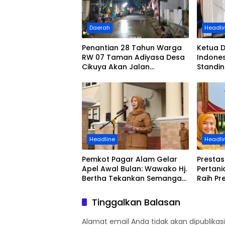
Daerah
Headli
Penantian 28 Tahun Warga
Ketua 
RW 07 Taman Adiyasa Desa
Indones
Cikuya Akan Jalan
Standi
Betonisasi Kini Terealisasi
Pedagan
Tigara
Headline
Headli
Pemkot Pagar Alam Gelar
Prestas
Apel Awal Bulan: Wawako Hj.
Pertan
Bertha Tekankan Semangat
Raih Pr
Kemerdekaan dan Apresiasi
Baik) d
Purna Tugas ASN
Tinggalkan Balasan
Alamat email Anda tidak akan dipublikasi