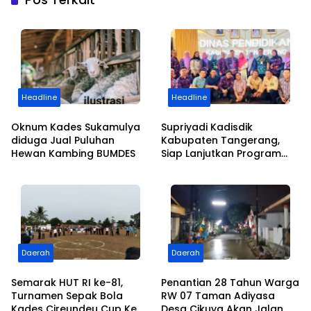
Headline
Headline
Oknum Kades Sukamulya
Supriyadi Kadisdik
diduga Jual Puluhan
Kabupaten Tangerang,
Hewan Kambing BUMDES
Siap Lanjutkan Program
dan Kemajuan Pendidikan
Daerah
Daerah
Semarak HUT RI ke-81,
Penantian 28 Tahun Warga
Turnamen Sepak Bola
RW 07 Taman Adiyasa
Kades Cireundeu Cup Ke V
Desa Cikuya Akan Jalan