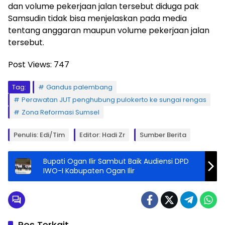
dan volume pekerjaan jalan tersebut diduga pak
Samsudin tidak bisa menjelaskan pada media
tentang anggaran maupun volume pekerjaan jalan
tersebut.
Post Views:
747
Tag:
Gandus palembang
Perawatan JUT penghubung pulokerto ke sungai rengas
Zona Reformasi Sumsel
Penulis: Edi/tim
Editor: Hadi Zr
Sumber Berita
Bupati Ogan Ilir Sambut Baik Audiensi DPD
IWO-I Kabupaten Ogan Ilir
Pos Terkait