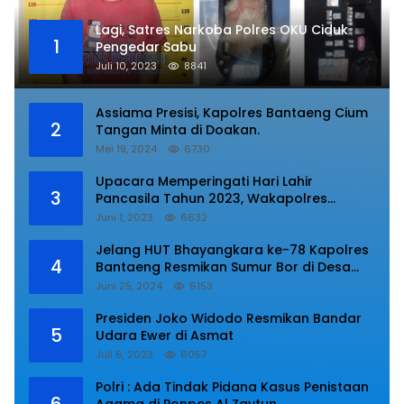
Lagi, Satres Narkoba Polres OKU Ciduk
1
Pengedar Sabu
Juli 10, 2023
8841
Assiama Presisi, Kapolres Bantaeng Cium
2
Tangan Minta di Doakan.
Mei 19, 2024
6730
Upacara Memperingati Hari Lahir
3
Pancasila Tahun 2023, Wakapolres
Lampung Utara Bacakan Amanat Kepala
Juni 1, 2023
6632
BPIP RI.
Jelang HUT Bhayangkara ke-78 Kapolres
4
Bantaeng Resmikan Sumur Bor di Desa
Kaloling Bantaeng
Juni 25, 2024
6153
Presiden Joko Widodo Resmikan Bandar
5
Udara Ewer di Asmat
Juli 6, 2023
6057
Polri : Ada Tindak Pidana Kasus Penistaan
6
Agama di Ponpes Al Zaytun