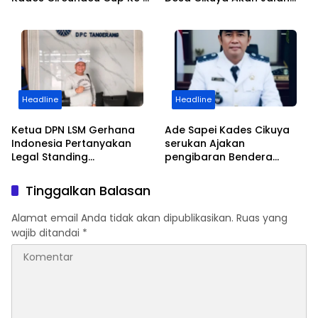
Antar RT Resmi Dibuka
Betonisasi Kini Terealisasi
Oleh ” LEPSI” di Lapangan
FC Family
Headline
Headline
Ketua DPN LSM Gerhana
Ade Sapei Kades Cikuya
Indonesia Pertanyakan
serukan Ajakan
Legal Standing
pengibaran Bendera
Pengosongan Kios
Merah Putih Kepada
Pedagang di Stasiun
Warganya Baik di
Tinggalkan Balasan
Tigaraksa
Perkampungan dan
Perumahan
Alamat email Anda tidak akan dipublikasikan.
Ruas yang
wajib ditandai
*