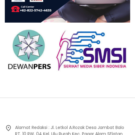
Alamat Redaksi : Jl. Letkol A.Rozak Desa Jambat Balo
RT. 10 RW. 04 Kel. Ulu Rurah Kec. Pagar Alam SElatan