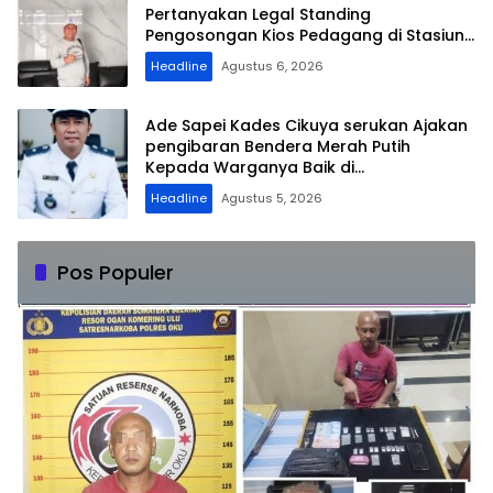
Pertanyakan Legal Standing
Pengosongan Kios Pedagang di Stasiun
Tigaraksa
Headline
Agustus 6, 2026
Ade Sapei Kades Cikuya serukan Ajakan
pengibaran Bendera Merah Putih
Kepada Warganya Baik di
Perkampungan dan Perumahan
Headline
Agustus 5, 2026
Pos Populer