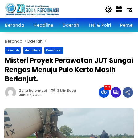
Langsung
ke
konten
Beranda
Headline
Daerah
TNI & Polri
Pemeri
Beranda
Daerah
Daerah
Headline
Peristiwa
Misteri Proyek Perawatan JUT Sungai
Rengas Menuju Pulo Kerto Masih
Berlanjut.
747
Zona Reformasi
3 Min Baca
Juni 27, 2023