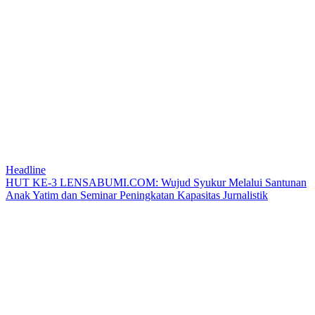
Headline
HUT KE-3 LENSABUMI.COM: Wujud Syukur Melalui Santunan
Anak Yatim dan Seminar Peningkatan Kapasitas Jurnalistik