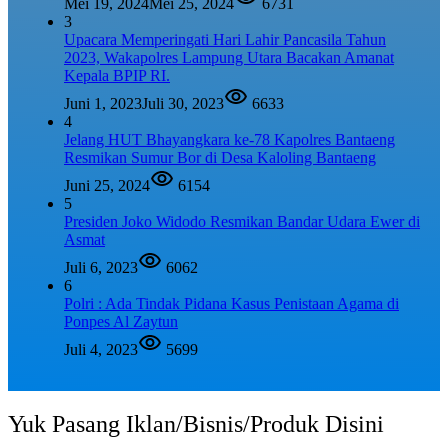
Mei 19, 2024
Mei 25, 2024
6731
3
Upacara Memperingati Hari Lahir Pancasila Tahun
2023, Wakapolres Lampung Utara Bacakan Amanat
Kepala BPIP RI.
Juni 1, 2023
Juli 30, 2023
6633
4
Jelang HUT Bhayangkara ke-78 Kapolres Bantaeng
Resmikan Sumur Bor di Desa Kaloling Bantaeng
Juni 25, 2024
6154
5
Presiden Joko Widodo Resmikan Bandar Udara Ewer di
Asmat
Juli 6, 2023
6062
6
Polri : Ada Tindak Pidana Kasus Penistaan Agama di
Ponpes Al Zaytun
Juli 4, 2023
5699
Yuk Pasang Iklan/Bisnis/Produk Disini