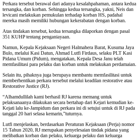
Perkara tersebut berawal dari adanya kesalahpahaman, antara kedua
tersangka, dan korban. Sehingga kedua tersangka, yakni, Neis dan
levicani melakukan pemukulan terhadap korban HS, padahal
mereka masih memiliki hubungan kekerabatan dengan korban.
Atas tindakan tersebut, kedua tersangka dilaporkan dengan pasal
351 KUHP tentang penganiayaan.
Namun, Kepala Kejaksaan Negeri Halmahera Barat, Kusuma Jaya
Bulo, melalui Kasi Datun, Ahmad Lutfi Firdaus, selaku PLT Kasi
Pidana Umum (Pidum), mengatakan, Kepala Desa Janu telah
memfasilitasi para pelaku dan korban untuk melakukan perdamaian.
Selain itu, pihaknya juga berupaya membantu memfasilitasi untuk
memberhentikan perkara tersebut melalui keadilan restorative atau
Restorative Justice (RJ).
“Alhamdullilah kami berhasil RJ karena memang untuk
pelaksanaanya dilakukan secara bertahap dari Kejari kemudian ke-
Kejati lalu ke-Jampidum dan perkara ini di setujui untuk di RJ pada
tanggal 20 hari selasa kemarin,”tuturnya.
Lutfi menjelaskan, berdasarkan Peraturan Kejaksaan (Perja) nomor
15 Tahun 2020, RJ merupakan penyelesaian tindak pidana yang
melibatkan korban dan pelaku, keluarga pelaku dan keluarga