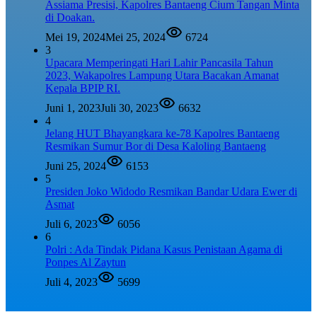
Assiama Presisi, Kapolres Bantaeng Cium Tangan Minta
di Doakan.
Mei 19, 2024
Mei 25, 2024
6724
3
Upacara Memperingati Hari Lahir Pancasila Tahun
2023, Wakapolres Lampung Utara Bacakan Amanat
Kepala BPIP RI.
Juni 1, 2023
Juli 30, 2023
6632
4
Jelang HUT Bhayangkara ke-78 Kapolres Bantaeng
Resmikan Sumur Bor di Desa Kaloling Bantaeng
Juni 25, 2024
6153
5
Presiden Joko Widodo Resmikan Bandar Udara Ewer di
Asmat
Juli 6, 2023
6056
6
Polri : Ada Tindak Pidana Kasus Penistaan Agama di
Ponpes Al Zaytun
Juli 4, 2023
5699