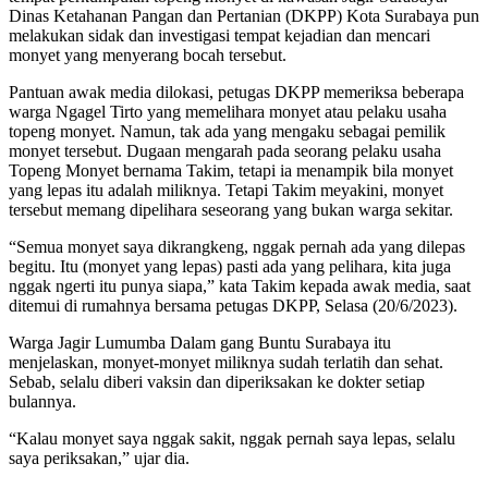
Dinas Ketahanan Pangan dan Pertanian (DKPP) Kota Surabaya pun
melakukan sidak dan investigasi tempat kejadian dan mencari
monyet yang menyerang bocah tersebut.
Pantuan awak media dilokasi, petugas DKPP memeriksa beberapa
warga Ngagel Tirto yang memelihara monyet atau pelaku usaha
topeng monyet. Namun, tak ada yang mengaku sebagai pemilik
monyet tersebut. Dugaan mengarah pada seorang pelaku usaha
Topeng Monyet bernama Takim, tetapi ia menampik bila monyet
yang lepas itu adalah miliknya. Tetapi Takim meyakini, monyet
tersebut memang dipelihara seseorang yang bukan warga sekitar.
“Semua monyet saya dikrangkeng, nggak pernah ada yang dilepas
begitu. Itu (monyet yang lepas) pasti ada yang pelihara, kita juga
nggak ngerti itu punya siapa,” kata Takim kepada awak media, saat
ditemui di rumahnya bersama petugas DKPP, Selasa (20/6/2023).
Warga Jagir Lumumba Dalam gang Buntu Surabaya itu
menjelaskan, monyet-monyet miliknya sudah terlatih dan sehat.
Sebab, selalu diberi vaksin dan diperiksakan ke dokter setiap
bulannya.
“Kalau monyet saya nggak sakit, nggak pernah saya lepas, selalu
saya periksakan,” ujar dia.