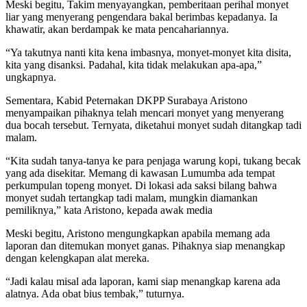
Meski begitu, Takim menyayangkan, pemberitaan perihal monyet
liar yang menyerang pengendara bakal berimbas kepadanya. Ia
khawatir, akan berdampak ke mata pencahariannya.
“Ya takutnya nanti kita kena imbasnya, monyet-monyet kita disita,
kita yang disanksi. Padahal, kita tidak melakukan apa-apa,”
ungkapnya.
Sementara, Kabid Peternakan DKPP Surabaya Aristono
menyampaikan pihaknya telah mencari monyet yang menyerang
dua bocah tersebut. Ternyata, diketahui monyet sudah ditangkap tadi
malam.
“Kita sudah tanya-tanya ke para penjaga warung kopi, tukang becak
yang ada disekitar. Memang di kawasan Lumumba ada tempat
perkumpulan topeng monyet. Di lokasi ada saksi bilang bahwa
monyet sudah tertangkap tadi malam, mungkin diamankan
pemiliknya,” kata Aristono, kepada awak media
Meski begitu, Aristono mengungkapkan apabila memang ada
laporan dan ditemukan monyet ganas. Pihaknya siap menangkap
dengan kelengkapan alat mereka.
“Jadi kalau misal ada laporan, kami siap menangkap karena ada
alatnya. Ada obat bius tembak,” tuturnya.