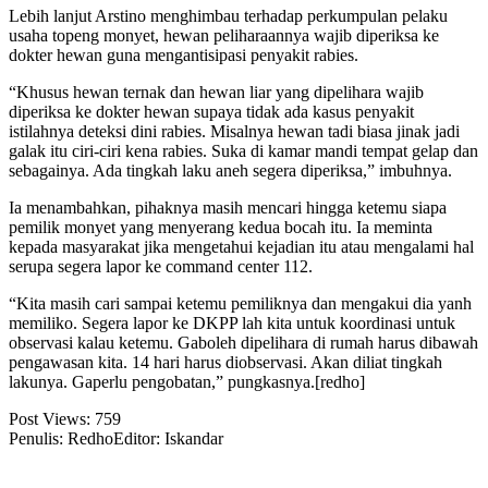
Lebih lanjut Arstino menghimbau terhadap perkumpulan pelaku
usaha topeng monyet, hewan peliharaannya wajib diperiksa ke
dokter hewan guna mengantisipasi penyakit rabies.
“Khusus hewan ternak dan hewan liar yang dipelihara wajib
diperiksa ke dokter hewan supaya tidak ada kasus penyakit
istilahnya deteksi dini rabies. Misalnya hewan tadi biasa jinak jadi
galak itu ciri-ciri kena rabies. Suka di kamar mandi tempat gelap dan
sebagainya. Ada tingkah laku aneh segera diperiksa,” imbuhnya.
Ia menambahkan, pihaknya masih mencari hingga ketemu siapa
pemilik monyet yang menyerang kedua bocah itu. Ia meminta
kepada masyarakat jika mengetahui kejadian itu atau mengalami hal
serupa segera lapor ke command center 112.
“Kita masih cari sampai ketemu pemiliknya dan mengakui dia yanh
memiliko. Segera lapor ke DKPP lah kita untuk koordinasi untuk
observasi kalau ketemu. Gaboleh dipelihara di rumah harus dibawah
pengawasan kita. 14 hari harus diobservasi. Akan diliat tingkah
lakunya. Gaperlu pengobatan,” pungkasnya.[redho]
Post Views:
759
Penulis: Redho
Editor: Iskandar