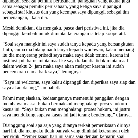
dipanggil sebagai pemilik perusahaan, panggilan yang kedua juga
sama sebagai pemilik perusahaan, yang ketiga saya dipanggil
sebagai staf khusus dan yang keempat saya dipanggil sebagai tim
pemenangan,” kata dia.
Meski demikian, dia mengaku, pasca dari peristiwa ini, jika dia
dipanggil kembali untuk dimintai keterangan ia tetap kooperatif.
“Soal saya mangkir ini saya sudah tanya kepada yang bersangkutan
Lutfi, cuma dia bilang nanti tanya kepada wartawan, kalau memang
itu dia menyerang pribadi saya maka saya tidak terima, karena ini
institusi jadi harus minta maaf ke saya kalau dia tidak minta maaf
dalam waktu 24 jam maka saya akan melapor karena ini sudah
pencemaran nama baik saya,” terangnya.
“Saya ini welcome, saya kalau dipanggil dan diperiksa saya siap dan
saya akan datang,” tambah dia.
Fahmi menjelaskan, kedatangannya memenuhi panggilan dengan
membawa massa, bukan bermaksud menghalangi proses hukum
kasus ini. “Saya bukan mau menghalangi proses hukum, ini justru
saya mendukung supaya kasus ini jadi terang benderang,” ujarnya.
Disinggung soal apa saja yang ditanya terkait pemeriksaan dirinya
hari ini, dia mengaku tidak banyak yang dimintai keterangan oleh
penyidik. “Pemeriksaan hari ini sama saja dengan kemarin soal