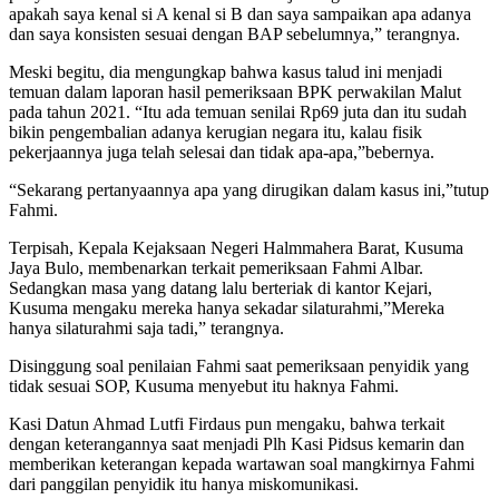
apakah saya kenal si A kenal si B dan saya sampaikan apa adanya
dan saya konsisten sesuai dengan BAP sebelumnya,” terangnya.
Meski begitu, dia mengungkap bahwa kasus talud ini menjadi
temuan dalam laporan hasil pemeriksaan BPK perwakilan Malut
pada tahun 2021. “Itu ada temuan senilai Rp69 juta dan itu sudah
bikin pengembalian adanya kerugian negara itu, kalau fisik
pekerjaannya juga telah selesai dan tidak apa-apa,”bebernya.
“Sekarang pertanyaannya apa yang dirugikan dalam kasus ini,”tutup
Fahmi.
Terpisah, Kepala Kejaksaan Negeri Halmmahera Barat, Kusuma
Jaya Bulo, membenarkan terkait pemeriksaan Fahmi Albar.
Sedangkan masa yang datang lalu berteriak di kantor Kejari,
Kusuma mengaku mereka hanya sekadar silaturahmi,”Mereka
hanya silaturahmi saja tadi,” terangnya.
Disinggung soal penilaian Fahmi saat pemeriksaan penyidik yang
tidak sesuai SOP, Kusuma menyebut itu haknya Fahmi.
Kasi Datun Ahmad Lutfi Firdaus pun mengaku, bahwa terkait
dengan keterangannya saat menjadi Plh Kasi Pidsus kemarin dan
memberikan keterangan kepada wartawan soal mangkirnya Fahmi
dari panggilan penyidik itu hanya miskomunikasi.