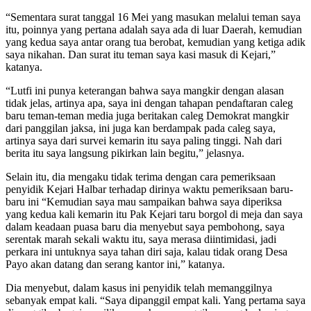
“Sementara surat tanggal 16 Mei yang masukan melalui teman saya
itu, poinnya yang pertana adalah saya ada di luar Daerah, kemudian
yang kedua saya antar orang tua berobat, kemudian yang ketiga adik
saya nikahan. Dan surat itu teman saya kasi masuk di Kejari,”
katanya.
“Lutfi ini punya keterangan bahwa saya mangkir dengan alasan
tidak jelas, artinya apa, saya ini dengan tahapan pendaftaran caleg
baru teman-teman media juga beritakan caleg Demokrat mangkir
dari panggilan jaksa, ini juga kan berdampak pada caleg saya,
artinya saya dari survei kemarin itu saya paling tinggi. Nah dari
berita itu saya langsung pikirkan lain begitu,” jelasnya.
Selain itu, dia mengaku tidak terima dengan cara pemeriksaan
penyidik Kejari Halbar terhadap dirinya waktu pemeriksaan baru-
baru ini “Kemudian saya mau sampaikan bahwa saya diperiksa
yang kedua kali kemarin itu Pak Kejari taru borgol di meja dan saya
dalam keadaan puasa baru dia menyebut saya pembohong, saya
serentak marah sekali waktu itu, saya merasa diintimidasi, jadi
perkara ini untuknya saya tahan diri saja, kalau tidak orang Desa
Payo akan datang dan serang kantor ini,” katanya.
Dia menyebut, dalam kasus ini penyidik telah memanggilnya
sebanyak empat kali. “Saya dipanggil empat kali. Yang pertama saya