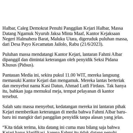
Halbar, Caleg Demokrat Penuhi Panggilan Kejari Halbar, Massa
Datang Ngamuk Nyuruh Jaksa Minta Maaf, Kantor Kejaksaan
Negeri Halmahera Barat, Maluku Utara, digeruduk puluhan massa,
dari Desa Payo Kecamatan Jailolo, Rabu (21/6/2023).
Puluhan massa mendatangi Kantor Kejari, lantaran Fahmi Albar
dipanggil dan dimintai keterangan oleh penyidik Seksi Pidana
Khusus (Pidsus).
Pantauan Media ini, sekira pukul 11.00 WIT, mereka langsung
memasuki Kantor Kejari dan mengamuk. Mereka lantas berteriak
dan menyebut nama Kasi Datun, Ahmad Lutfi Firdaus. Tak hanya
itu, bahkan juga memukul meja, tempat pelayanan di kantor
tersebut.
Salah satu massa menyebut, kedatangan mereka ini lantaran pihak
Kejari memberikan keterangan di media bahwa Fahmi Albar baru-
baru ini mangkir dari panggilan penyidik tanpa alasan yang jelas.
“Kita tidak terima, kita datang ini cuma mau bilang saja bahwa
Kejari harus klarifikasi, karena Fahmi itu tidak datang penuhi