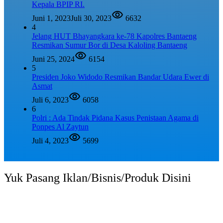
Kepala BPIP RI.
Juni 1, 2023
Juli 30, 2023
6632
4
Jelang HUT Bhayangkara ke-78 Kapolres Bantaeng
Resmikan Sumur Bor di Desa Kaloling Bantaeng
Juni 25, 2024
6154
5
Presiden Joko Widodo Resmikan Bandar Udara Ewer di
Asmat
Juli 6, 2023
6058
6
Polri : Ada Tindak Pidana Kasus Penistaan Agama di
Ponpes Al Zaytun
Juli 4, 2023
5699
Yuk Pasang Iklan/Bisnis/Produk Disini